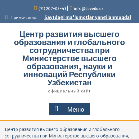
Перейти
(71) 207-03-43
info@devedu.uz
к
содержимому
Примечание:
Saytdagi ma'lumotlar yangilanmoqda!
Центр развития высшего
образования и глобального
сотрудничества при
Министерстве высшего
образования, науки и
инноваций Республики
Узбекистан
официальный сайт
Меню
Центр развития высшего образования и глобального
сотрудничества при Министерстве высшего образования,