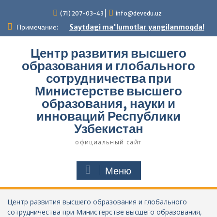
Перейти
(71) 207-03-43
info@devedu.uz
к
содержимому
Примечание:
Saytdagi ma'lumotlar yangilanmoqda!
Центр развития высшего
образования и глобального
сотрудничества при
Министерстве высшего
образования, науки и
инноваций Республики
Узбекистан
официальный сайт
Меню
Центр развития высшего образования и глобального
сотрудничества при Министерстве высшего образования,