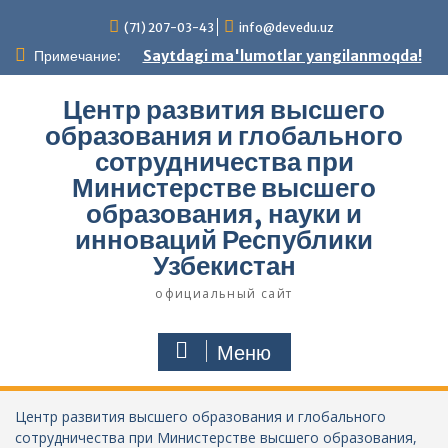
Перейти
(71) 207-03-43
info@devedu.uz
к
содержимому
Примечание:
Saytdagi ma'lumotlar yangilanmoqda!
Центр развития высшего
образования и глобального
сотрудничества при
Министерстве высшего
образования, науки и
инноваций Республики
Узбекистан
официальный сайт
Меню
Центр развития высшего образования и глобального
сотрудничества при Министерстве высшего образования,