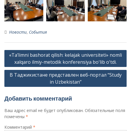
Новости
,
События
Навигация
«Taʼlimni bashorat qilish: kelajak universiteti» nomli
по
xalqaro ilmiy-metodik konferensiya boʻlib oʻtdi.
записям
В Таджикистане представлен веб-портал “Study
in Uzbekistan”
Добавить комментарий
Ваш адрес email не будет опубликован.
Обязательные поля
помечены
*
Комментарий
*