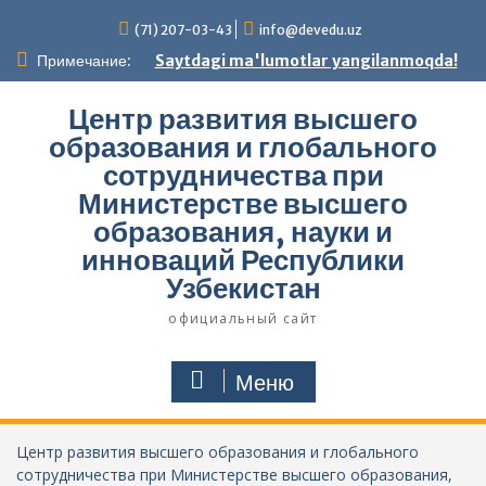
Перейти
(71) 207-03-43
info@devedu.uz
к
содержимому
Примечание:
Saytdagi ma'lumotlar yangilanmoqda!
Центр развития высшего
образования и глобального
сотрудничества при
Министерстве высшего
образования, науки и
инноваций Республики
Узбекистан
официальный сайт
Меню
Центр развития высшего образования и глобального
сотрудничества при Министерстве высшего образования,