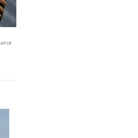
вится
ь