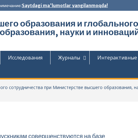
имечание:
Saytdagi ma'lumotlar yangilanmoqda!
шего образования и глобального
образования, науки и инноваций
Исследования
Журналы
Интерактивные 
ого сотрудничества при Министерстве высшего образования, на
ускникам совершенствуются на базе