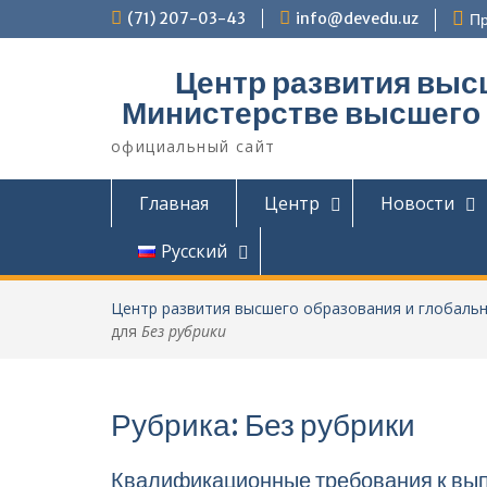
Перейти
(71) 207-03-43
info@devedu.uz
Пр
к
содержимому
Центр развития выс
Министерстве высшего 
официальный сайт
Главная
Центр
Новости
Русский
Центр развития высшего образования и глобальн
для
Без рубрики
Рубрика:
Без рубрики
Квалификационные требования к вып