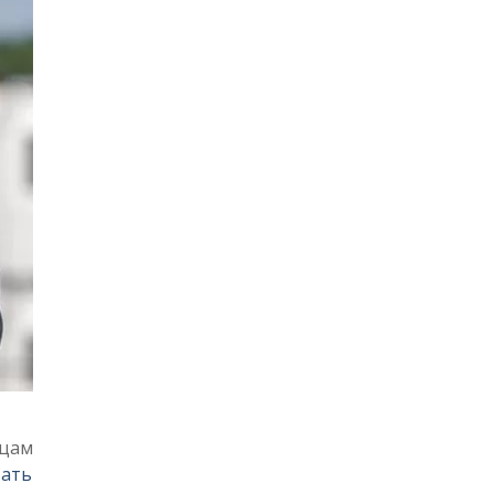
ьцам
ать