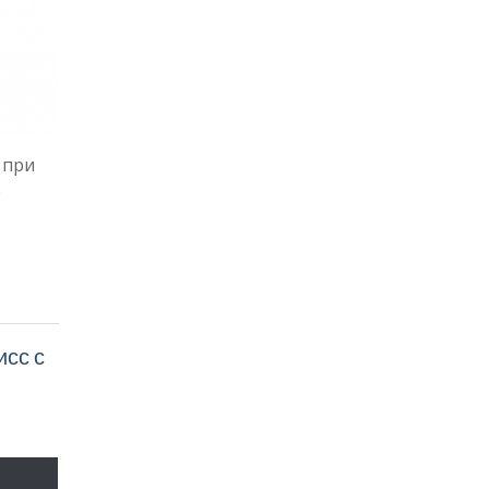
 при
е
исс с