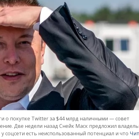
и о покупке Twitter за $44 млрд наличными — совет
ение. Две недели назад Снейк Маск предложил владел
о у соцсети есть неиспользованный потенциал и что
Чит