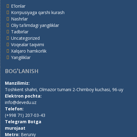
E'lonlar
Korrpusiyaga qarshi kurash
Nashrlar
Oliy ta'limdagi yangiliklar
Tadbirlar
Uncategorized
Voqealar taqvimi
Xalqaro hamkorlik
Yangiliklar
BOG’LANISH
Manzilimiz:
Toshkent shahri, Olmazor tumani 2-Chimboy kuchasi, 96-uy
Elektron pochta:
info@devedu.uz
Telefon:
(+998 71) 207-03-43
Telegram Botga
murojaat
Metro:
Beruniy