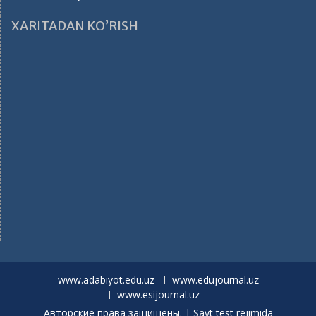
XARITADAN KO’RISH
www.adabiyot.edu.uz
www.edujournal.uz
www.esijournal.uz
Авторские права защищены. | Sayt test rejimida