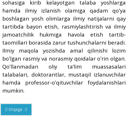
sohasiga kirib kelayotgan talaba yoshlarga
hamda ilmiy izlanish olamiga qadam qoʻya
boshlagan yosh olimlarga ilmiy natijalarni qay
tartibda bayon etish, rasmiylashtirish va ilmiy
jamoatchilik hukmiga havola etish tartib-
taomillari borasida zarur tushunchalarni beradi.
Ilmiy maqola yozishda amal qilinishi lozim
boʻlgan rasmiy va norasmiy qoidalar oʻrin olgan.
Qoʻllanmadan oliy taʼlim muassasalari
talabalari, doktorantlar, mustaqil izlanuvchilar
hamda professor-oʻqituvchilar foydalanishlari
mumkin.
Orqaga