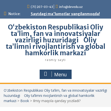
Skip
(71) 207-03-43
info@devedu.uz
to
content
Notice:
Saytdagi ma'lumotlar yangilanmoqda!
Oʻzbekiston Respublikasi Oliy
ta’lim, fan va innovatsiyalar
vazirligi huzuridagi Oliy
taʼlimni rivojlantirish va global
hamkorlik markazi
rasmiy sayti
Menu
Oʻzbekiston Respublikasi Oliy ta’lim, fan va innovatsiyalar vazirligi
huzuridagi Oliy taʼlimni rivojlantirish va global hamkorlik
markazi
>
Book
>
Ilmiy maqola qanday yoziladi?