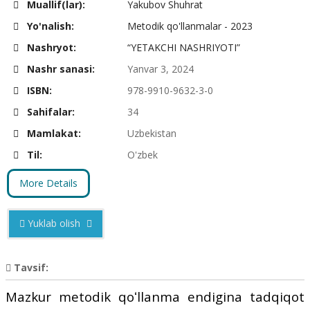
Muallif(lar):
Yakubov Shuhrat
Yo'nalish:
Metodik qo'llanmalar - 2023
Nashryot:
“YETAKCHI NASHRIYOTI”
Nashr sanasi:
Yanvar 3, 2024
ISBN:
978-9910-9632-3-0
Sahifalar:
34
Mamlakat:
Uzbekistan
Til:
O'zbek
More Details
Yuklab olish
Tavsif:
Mazkur metodik qoʻllanma endigina tadqiqot