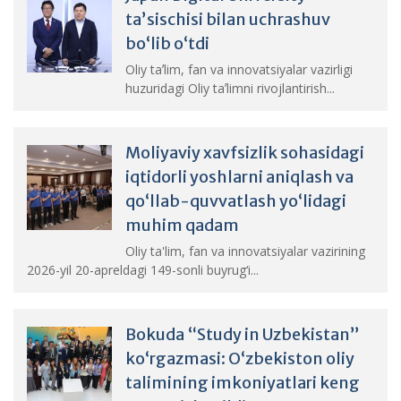
taʼsischisi bilan uchrashuv
boʻlib oʻtdi
Oliy taʼlim, fan va innovatsiyalar vazirligi
huzuridagi Oliy taʼlimni rivojlantirish...
Moliyaviy xavfsizlik sohasidagi
iqtidorli yoshlarni aniqlash va
qo‘llab-quvvatlash yo‘lidagi
muhim qadam
Oliy ta'lim, fan va innovatsiyalar vazirining
2026-yil 20-apreldagi 149-sonli buyrug‘i...
Bokuda “Study in Uzbekistan”
ko‘rgazmasi: O‘zbekiston oliy
talimining imkoniyatlari keng