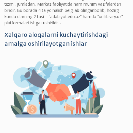
tizimi, jumladan, Markaz faoliyatida ham muhim vazifalardan
biridir. Bu borada 4 ta yoʻnalish belgilab olinganboʻlib, hozirgi
kunda ularning 2 tasi – “adabiyot.edu.uz” hamda “unilibrary.uz”
platformalari ishga tushirildi: -...
Xalqaro aloqalarni kuchaytirishdagi
amalga oshirilayotgan ishlar