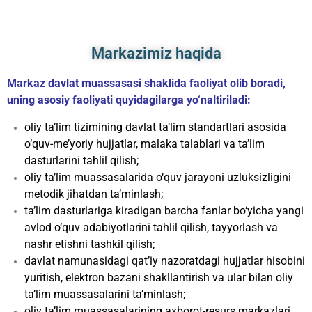
Markazimiz haqida
Markaz davlat muassasasi shaklida faoliyat olib boradi,
uning asosiy faoliyati quyidagilarga yo‘naltiriladi:
oliy ta’lim tizimining davlat ta’lim standartlari asosida
o‘quv-me’yoriy hujjatlar, malaka talablari va ta’lim
dasturlarini tahlil qilish;
oliy ta’lim muassasalarida o‘quv jarayoni uzluksizligini
metodik jihatdan ta’minlash;
ta’lim dasturlariga kiradigan barcha fanlar bo‘yicha yangi
avlod o‘quv adabiyotlarini tahlil qilish, tayyorlash va
nashr etishni tashkil qilish;
davlat namunasidagi qat’iy nazoratdagi hujjatlar hisobini
yuritish, elektron bazani shakllantirish va ular bilan oliy
ta’lim muassasalarini ta’minlash;
oliy ta’lim muassasalarining axborot-resurs markazlari