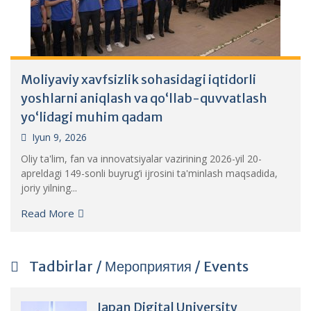
Moliyaviy xavfsizlik sohasidagi iqtidorli
yoshlarni aniqlash va qo‘llab-quvvatlash
yo‘lidagi muhim qadam
Iyun 9, 2026
Oliy ta'lim, fan va innovatsiyalar vazirining 2026-yil 20-
apreldagi 149-sonli buyrug‘i ijrosini ta'minlash maqsadida,
joriy yilning...
Read More
Tadbirlar / Мероприятия / Events
Japan Digital University