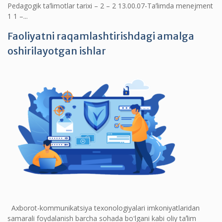
Pedagogik ta’limotlar tarixi – 2 – 2 13.00.07-Ta’limda menejment
1 1 –...
Faoliyatni raqamlashtirishdagi amalga
oshirilayotgan ishlar
Axborot-kommunikatsiya texonologiyalari imkoniyatlaridan
samarali foydalanish barcha sohada boʻlgani kabi oliy taʼlim