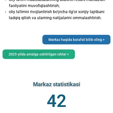
faoliyatini muvofiqlashtirish;
oliy ta’limni rivojlantirish bo‘yicha ilg‘or xorijiy tajribani
tadqiq qilish va ularning natijalarini ommalashtirish.
Markaz haqida batafsil bilib oling >
2025-yilda amalga oshilrilgan ishlar >
Markaz statistikasi
42