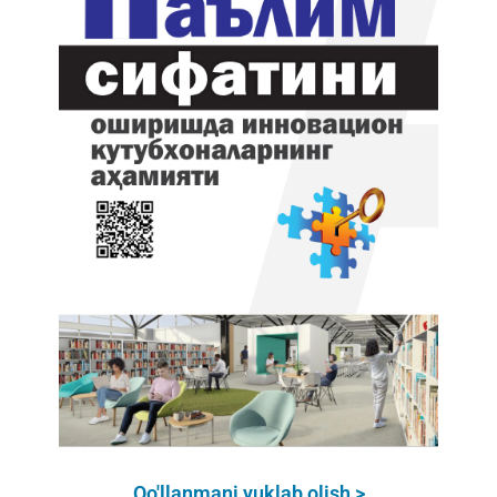
Qo'llanmani yuklab olish >