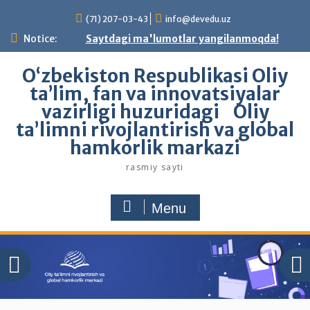
(71) 207-03-43
info@devedu.uz
Notice:
Saytdagi ma'lumotlar yangilanmoqda!
Oʻzbekiston Respublikasi Oliy
ta’lim, fan va innovatsiyalar
vazirligi huzuridagi Oliy
taʼlimni rivojlantirish va global
hamkorlik markazi
rasmiy sayti
Menu