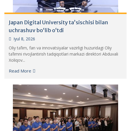
Japan Digital University taʼsischisi bilan
uchrashuv boʻlib oʻtdi
Iyul 8, 2026
Oliy taʼlim, fan va innovatsiyalar vazirligi huzuridagi Oliy
taʼlimni rivojlantirish tadqiqotlari markazi direktori Abduvali
Xoliqov...
Read More