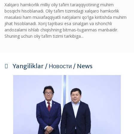
Xalqaro hamkorlik milliy oliy taʼlim taraqqiyotining muhim
bosqichi hisoblanadi. Oliy taʼlim tizimidagi xalqaro hamkorlik
masalasi ham muvafaqqiyatli natijalarni qoʻlga kiritishda muhim
jihat hisoblanadi. Xorij tajribasi esa sinalgan va ishonchli
andozalarni ishlab chiqishning bitmas-tuganmas manbaidir.
Shuning uchun oliy taʼlim tizimi tarkibiga...
Yangiliklar / Новости / News