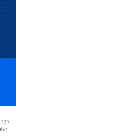
oaga
afar