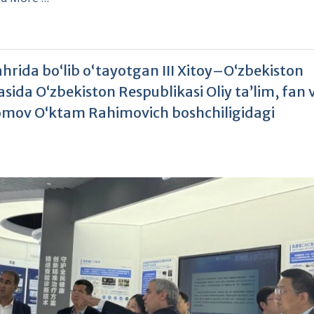
ahrida bo‘lib o‘tayotgan III Xitoy–O‘zbekiston
ida O‘zbekiston Respublikasi Oliy ta’lim, fan 
alomov O‘ktam Rahimovich boshchiligidagi