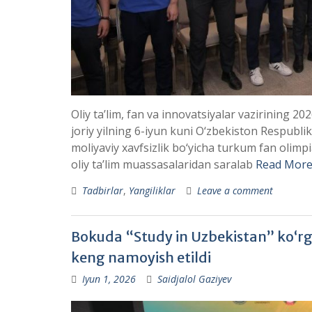
Oliy ta’lim, fan va innovatsiyalar vazirining 20
joriy yilning 6-iyun kuni O‘zbekiston Respubl
moliyaviy xavfsizlik bo‘yicha turkum fan olimp
oliy ta’lim muassasalaridan saralab
Read More
Tadbirlar
,
Yangiliklar
Leave a comment
Bokuda “Study in Uzbekistan” ko‘rga
keng namoyish etildi
Iyun 1, 2026
Saidjalol Gaziyev