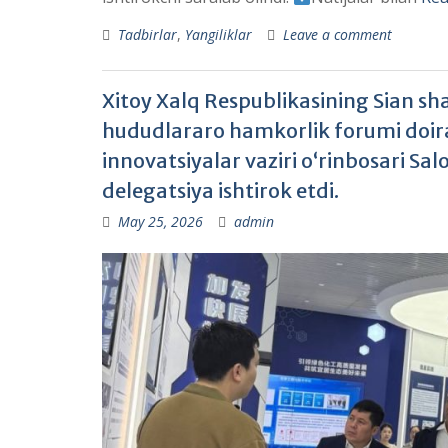
Tadbirlar
,
Yangiliklar
Leave a comment
Xitoy Xalq Respublikasining Sian sh
hududlararo hamkorlik forumi doiras
innovatsiyalar vaziri o‘rinbosari S
delegatsiya ishtirok etdi.
May 25, 2026
admin