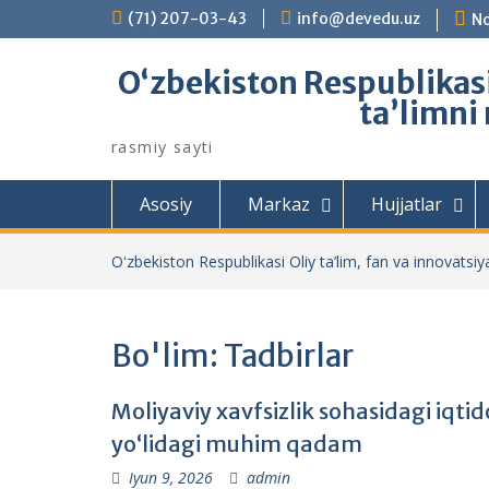
Skip
(71) 207-03-43
info@devedu.uz
No
to
content
Oʻzbekiston Respublikasi 
taʼlimni
rasmiy sayti
Asosiy
Markaz
Hujjatlar
Oʻzbekiston Respublikasi Oliy ta’lim, fan va innovatsiyal
Bo'lim:
Tadbirlar
Moliyaviy xavfsizlik sohasidagi iqti
yo‘lidagi muhim qadam
Iyun 9, 2026
admin