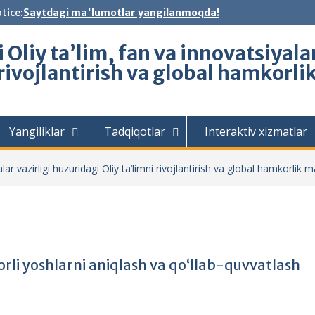
tice:
Saytdagi ma'lumotlar yangilanmoqda!
Oliy ta’lim, fan va innovatsiyalar
 rivojlantirish va global hamkorli
Yangiliklar
Tadqiqotlar
Interaktiv xizmatlar
ar vazirligi huzuridagi Oliy taʼlimni rivojlantirish va global hamkorlik m
dorli yoshlarni aniqlash va qo‘llab-quvvatlash