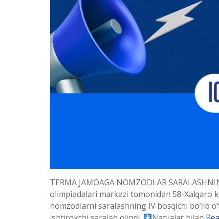
TERMA JAMOAGA NOMZODLAR SARALASHNING
olimpiadalari markazi tomonidan 58-Xalqaro k
nomzodlarni saralashning IV bosqichi bo‘lib o‘
ishtirokchi saralab olindi.
Natijalar bilan
Rea