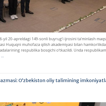
26-yil 20-apreldagi 149-sonli buyrug‘i ijrosini ta’minlash maq
ikasi Huquqni muhofaza qilish akademiyasi bilan hamkorlikda
iadalarining respublika bosqichi o‘tkazildi. Unda respublika
 …
zmasi: O‘zbekiston oliy talimining imkoniyatl