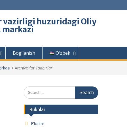
 vazirligi huzuridagi Oliy
k markazi
Bog’lanish
Oʻzbek
arkazi
>
Archive for
Tadbirlar
Search
for:
Ruknlar
E'lonlar