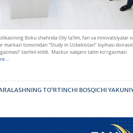
kasining Boku shahrida Oliy taʼlim, fan va innovatsiyalar va
tlar markazi tomonidan “Study in Uzbekistan” loyihasi doirasi
o‘rgazmasi” tashkil etildi. Mazkur xalqaro talim ko‘rgazmasi
re …
ARALASHNING TO‘RTINCHI BOSQICHI YAKUNI