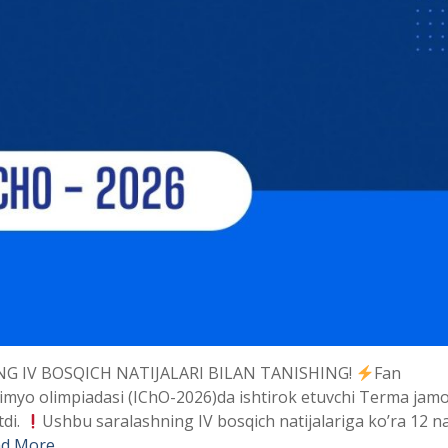
 IV BOSQICH NATIJALARI BILAN TANISHING!
Fan
imyo olimpiadasi (IChO-2026)da ishtirok etuvchi Terma jam
tdi.
Ushbu saralashning IV bosqich natijalariga ko’ra 12 n
d More …