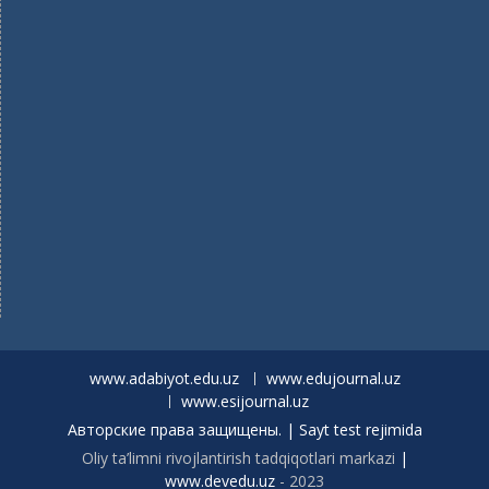
www.adabiyot.edu.uz
www.edujournal.uz
www.esijournal.uz
Авторские права защищены. | Sayt test rejimida
Oliy ta’limni rivojlantirish tadqiqotlari markazi
|
www.devedu.uz
- 2023