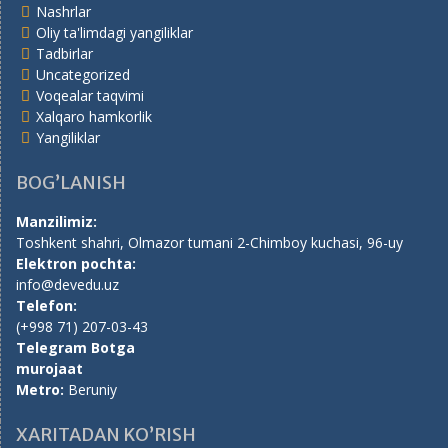
Nashrlar
Oliy ta'limdagi yangiliklar
Tadbirlar
Uncategorized
Voqealar taqvimi
Xalqaro hamkorlik
Yangiliklar
BOG’LANISH
Manzilimiz:
Toshkent shahri, Olmazor tumani 2-Chimboy kuchasi, 96-uy
Elektron pochta:
info@devedu.uz
Telefon:
(+998 71) 207-03-43
Telegram Botga
murojaat
Metro:
Beruniy
XARITADAN KO’RISH