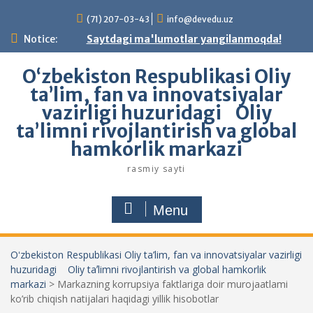
Skip
(71) 207-03-43
info@devedu.uz
to
content
Notice:
Saytdagi ma'lumotlar yangilanmoqda!
Oʻzbekiston Respublikasi Oliy
ta’lim, fan va innovatsiyalar
vazirligi huzuridagi Oliy
taʼlimni rivojlantirish va global
hamkorlik markazi
rasmiy sayti
Menu
Oʻzbekiston Respublikasi Oliy ta’lim, fan va innovatsiyalar vazirligi
huzuridagi Oliy taʼlimni rivojlantirish va global hamkorlik
markazi
>
Markazning korrupsiya faktlariga doir murojaatlami
ko’rib chiqish natijalari haqidagi yillik hisobotlar