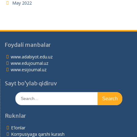
May 2022
Foydali manbalar
www.adabiyot.edu.uz
www.edujournal.uz
www.esijournal.uz
Sayt bo’ylab qidiruv
Search
for:
Ruknlar
E'lonlar
Korrpusiyaga qarshi kurash