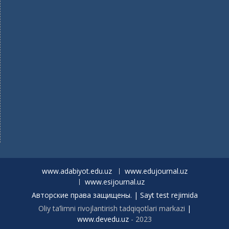
www.adabiyot.edu.uz
www.edujournal.uz
www.esijournal.uz
Авторские права защищены. | Sayt test rejimida
Oliy ta’limni rivojlantirish tadqiqotlari markazi
|
www.devedu.uz
- 2023