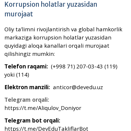
Korrupsion holatlar yuzasidan
murojaat
Oliy taʼlimni rivojlantirish va global hamkorlik
markaziga korrupsion holatlar yuzasidan
quyidagi aloqa kanallari orqali murojaat
qilishingiz mumkin:
Telefon raqami:
(+998 71) 207-03-43 (119)
yoki (114)
Elektron manzili:
anticor@devedu.uz
Telegram orqali:
https://t.me/Aliqulov_Doniyor
Telegram bot orqali:
https://t.me/DevEduTakliflarBot