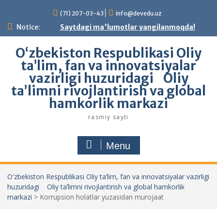
Skip
(71) 207-03-43
info@devedu.uz
to
content
Notice:
Saytdagi ma'lumotlar yangilanmoqda!
Oʻzbekiston Respublikasi Oliy
ta’lim, fan va innovatsiyalar
vazirligi huzuridagi Oliy
taʼlimni rivojlantirish va global
hamkorlik markazi
rasmiy sayti
Menu
Oʻzbekiston Respublikasi Oliy ta’lim, fan va innovatsiyalar vazirligi
huzuridagi Oliy taʼlimni rivojlantirish va global hamkorlik
markazi
>
Korrupsion holatlar yuzasidan murojaat