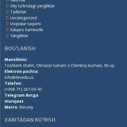
Oliy ta'limdagi yangiliklar
Tadbirlar
Uncategorized
Voqealar taqvimi
Xalqaro hamkorlik
Yangiliklar
BOG’LANISH
Manzilimiz:
Toshkent shahri, Olmazor tumani 2-Chimboy kuchasi, 96-uy
Elektron pochta:
info@devedu.uz
Telefon:
(+998 71) 207-03-43
Telegram Botga
murojaat
Metro:
Beruniy
XARITADAN KO’RISH