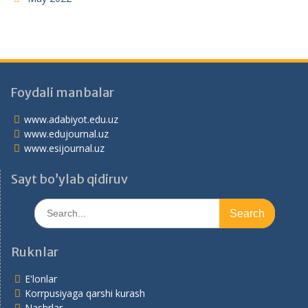
Foydali manbalar
www.adabiyot.edu.uz
www.edujournal.uz
www.esijournal.uz
Sayt bo’ylab qidiruv
Search
for:
Ruknlar
E'lonlar
Korrpusiyaga qarshi kurash
Nashrlar