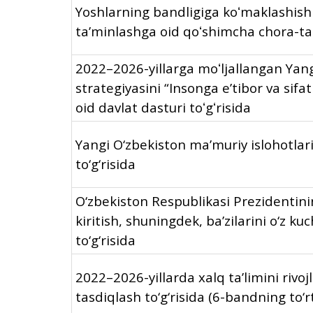
Yoshlarning bandligiga koʻmaklashish
taʼminlashga oid qoʻshimcha chora-tad
2022–2026-yillarga moʻljallangan Yan
strategiyasini “Insonga eʼtibor va sifat
oid davlat dasturi toʻgʻrisida
Yangi O‘zbekiston ma’muriy islohotlar
to‘g‘risida
O‘zbekiston Respublikasi Prezidentinin
kiritish, shuningdek, ba’zilarini o‘z k
to‘g‘risida
2022–2026-yillarda xalq ta’limini rivojl
tasdiqlash to‘g‘risida (6-bandning to‘r