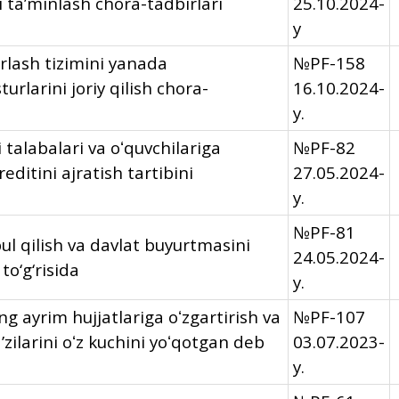
i ta’minlash chora-tadbirlari
25.10.2024-
y
orlash tizimini yanada
№PF-158
urlarini joriy qilish chora-
16.10.2024-
y.
i talabalari va oʻquvchilariga
№PF-82
editini ajratish tartibini
27.05.2024-
y.
№PF-81
bul qilish va davlat buyurtmasini
24.05.2024-
to‘g‘risida
y.
g ayrim hujjatlariga oʻzgartirish va
№PF-107
ʼzilarini oʻz kuchini yoʻqotgan deb
03.07.2023-
y.