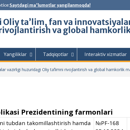
tice:
Saytdagi ma'lumotlar yangilanmoqda!
Oliy ta’lim, fan va innovatsiyalar
 rivojlantirish va global hamkorli
Yangiliklar
Tadqiqotlar
Interaktiv xizmatlar
ar vazirligi huzuridagi Oliy taʼlimni rivojlantirish va global hamkorlik m
likasi Prezidentining farmonlari
tini tubdan takomillashtirish hamda
№PF-168