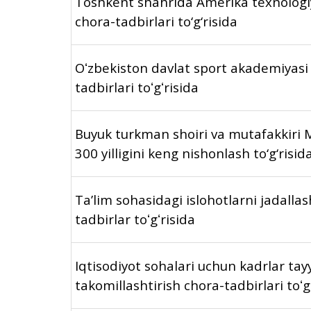
Toshkent shahrida Amerika texnologiya
chora-tadbirlari to‘g‘risida
Oʻzbekiston davlat sport akademiyasi f
tadbirlari toʻgʻrisida
Buyuk turkman shoiri va mutafakkiri M
300 yilligini keng nishonlash to‘g‘risid
Taʼlim sohasidagi islohotlarni jadalla
tadbirlar toʻgʻrisida
Iqtisodiyot sohalari uchun kadrlar tay
takomillashtirish chora-tadbirlari toʻg