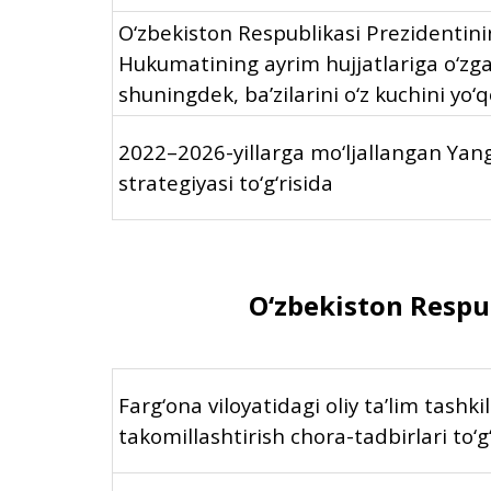
O‘zbekiston Respublikasi Prezidentini
Hukumatining ayrim hujjatlariga o‘zgar
shuningdek, ba’zilarini o‘z kuchini yo‘
2022–2026-yillarga mo‘ljallangan Yan
strategiyasi to‘g‘risida
O‘zbekiston Respub
Farg‘ona viloyatidagi oliy ta’lim tashki
takomillashtirish chora-tadbirlari to‘g‘