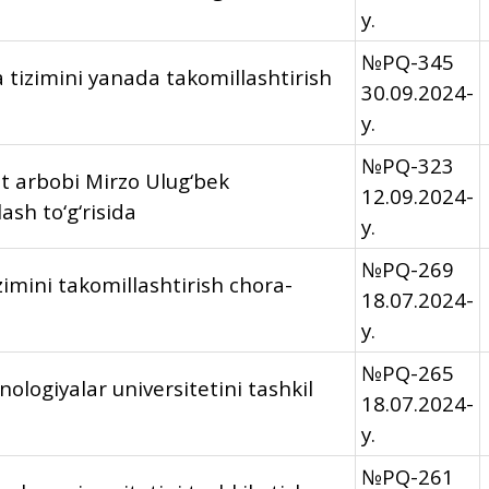
y.
№PQ-345
 tizimini yanada takomillashtirish
30.09.2024-
y.
№PQ-323
t arbobi Mirzo Ulug‘bek
12.09.2024-
ash to‘g‘risida
y.
№PQ-269
imini takomillashtirish chora-
18.07.2024-
y.
№PQ-265
ologiyalar universitetini tashkil
18.07.2024-
y.
№PQ-261