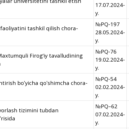
lar universitetini tashkil etish
17.07.2024-
y.
№PQ-197
aoliyatini tashkil qilish chora-
28.05.2024-
y.
№PQ-76
axtumquli Firog‘iy tavalludining
19.02.2024-
a
y.
№PQ-54
shtirish boʻyicha qoʻshimcha chora-
02.02.2024-
y.
№PQ–62
yorlash tizimini tubdan
07.02.2024-
ʻrisida
y.