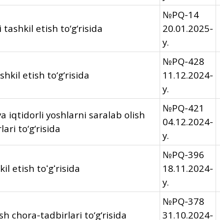
№PQ-14
 tashkil etish to‘g‘risida
20.01.2025-
y.
№PQ-428
hkil etish to‘g‘risida
11.12.2024-
y.
№PQ-421
va iqtidorli yoshlarni saralab olish
04.12.2024-
ari to‘g‘risida
y.
№PQ-396
il etish toʻgʻrisida
18.11.2024-
y.
№PQ-378
sh chora-tadbirlari to‘g‘risida
31.10.2024-