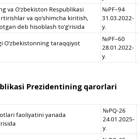
ng va O‘zbekiston Respublikasi
№PF–94
tirishlar va qo‘shimcha kiritish,
31.03.2022-
qotgan deb hisoblash to‘g‘risida
y.
№PF–60
gi O‘zbekistonning taraqqiyot
28.01.2022-
y.
likasi Prezidentining qarorlari
№PQ-26
lotlari faoliyatini yanada
24.01.2025-
risida
y.