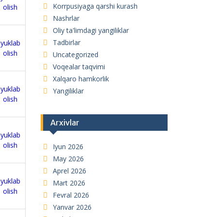
Korrpusiyaga qarshi kurash
olish
Nashrlar
Oliy ta'limdagi yangiliklar
Tadbirlar
yuklab
olish
Uncategorized
Voqealar taqvimi
Xalqaro hamkorlik
yuklab
Yangiliklar
olish
Arxivlar
yuklab
olish
Iyun 2026
May 2026
Aprel 2026
yuklab
Mart 2026
olish
Fevral 2026
Yanvar 2026