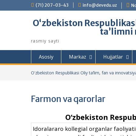
Skip
(71) 207-03-43
info@devedu.uz
No
to
content
Oʻzbekiston Respublikasi 
taʼlimni
rasmiy sayti
Asosiy
Markaz
Hujjatlar
Oʻzbekiston Respublikasi Oliy ta’lim, fan va innovatsiyal
Farmon va qarorlar
O‘zbekiston Respub
Idoralararo kollegial organlar faoliya