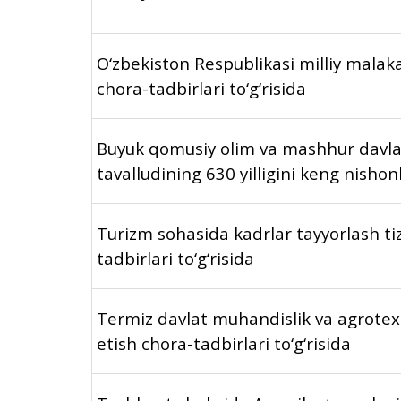
O‘zbekiston Respublikasi milliy malaka
chora-tadbirlari to‘g‘risida
Buyuk qomusiy olim va mashhur davla
tavalludining 630 yilligini keng nishonl
Turizm sohasida kadrlar tayyorlash tiz
tadbirlari to‘g‘risida
Termiz davlat muhandislik va agrotexn
etish chora-tadbirlari to‘g‘risida