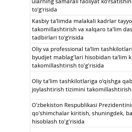
ularning samarali faoliyat ko‘rsatishin
to‘g‘risida
Kasbiy ta’limda malakali kadrlar tayy
takomillashtirish va xalqaro ta’lim dast
tadbirlari to‘g‘risida
Oliy va professional taʼlim tashkilotlar
byudjet mablagʻlari hisobidan taʼlim kr
takomillashtirish toʻgʻrisida
Oliy ta’lim tashkilotlariga o‘qishga qa
joylashtirish tizimini takomillashtirish 
Oʻzbekiston Respublikasi Prezidentinin
qoʻshimchalar kiritish, shuningdek, ba
hisoblash toʻgʻrisida