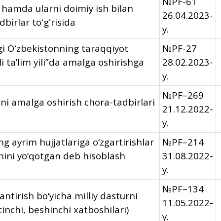
№PF-61
 hamda ularni doimiy ish bilan
26.04.2023-
birlar toʻgʻrisida
y.
gi Oʻzbekistonning taraqqiyot
№PF-27
li taʼlim yili”da amalga oshirishga
28.02.2023-
y.
№PF–269
ini amalga oshirish chora-tadbirlari
21.12.2022-
y.
g ayrim hujjatlariga o‘zgartirishlar
№PF–214
uchini yo‘qotgan deb hisoblash
31.08.2022-
y.
№PF–134
antirish bo‘yicha milliy dasturni
11.05.2022-
tinchi, beshinchi xatboshilari)
y.