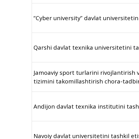
“Cyber university” davlat universitetini
Qarshi davlat texnika universitetini tas
Jamoaviy sport turlarini rivojlantirish 
tizimini takomillashtirish chora-tadbirl
Andijon davlat texnika institutini tashk
Navoiy davlat universitetini tashkil eti