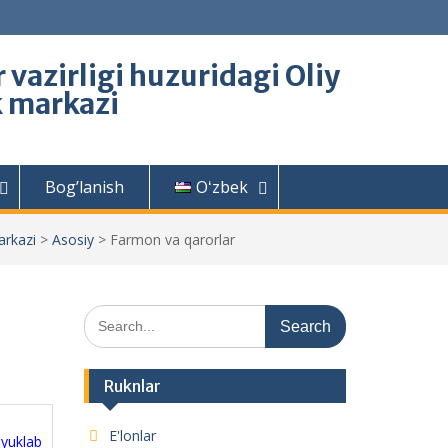
 vazirligi huzuridagi Oliy
k markazi
Bog’lanish
Oʻzbek
arkazi
>
Asosiy
>
Farmon va qarorlar
Search
for:
Ruknlar
E'lonlar
yuklab