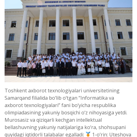
Toshkent axborot texnologiyalari universitetining
Samarqand filialida bo‘lib o‘tgan “Informatika va
axborot texnologiyalari” fani bo‘yicha respublika
olimpiadasining yakuniy bosqichi o‘z nihoyasiga yetdi.
Murosasiz va qiziqarli kechgan intellektual
bellashuvning yakuniy natijalariga ko‘ra, shohsupani
quyidagi iqtidorli talabalar egalladi:
1-o‘rin: Uteshova