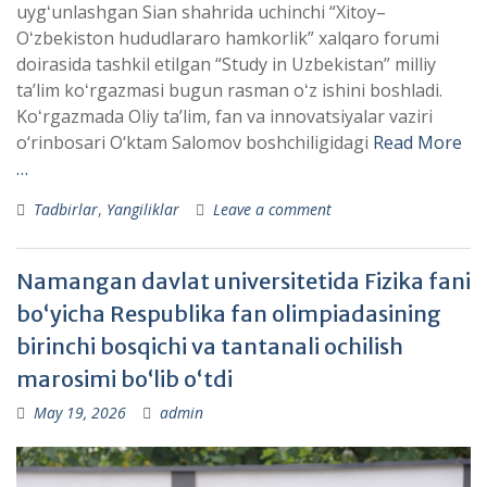
uygʻunlashgan Sian shahrida uchinchi “Xitoy–
Oʻzbekiston hududlararo hamkorlik” xalqaro forumi
doirasida tashkil etilgan “Study in Uzbekistan” milliy
taʼlim koʻrgazmasi bugun rasman oʻz ishini boshladi.
Koʻrgazmada Oliy ta’lim, fan va innovatsiyalar vaziri
o‘rinbosari O‘ktam Salomov boshchiligidagi
Read More
…
Tadbirlar
,
Yangiliklar
Leave a comment
Namangan davlat universitetida Fizika fani
bo‘yicha Respublika fan olimpiadasining
birinchi bosqichi va tantanali ochilish
marosimi bo‘lib o‘tdi
May 19, 2026
admin