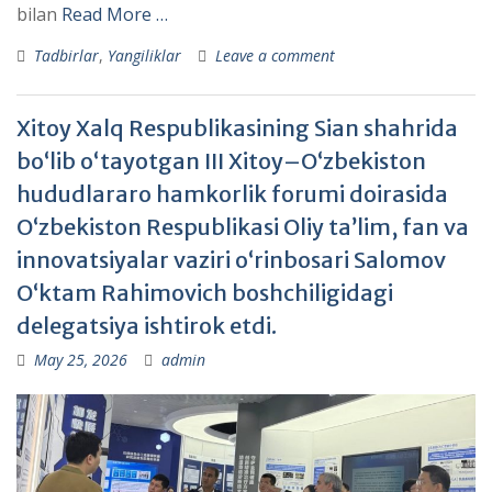
bilan
Read More …
Tadbirlar
,
Yangiliklar
Leave a comment
Xitoy Xalq Respublikasining Sian shahrida
bo‘lib o‘tayotgan III Xitoy–O‘zbekiston
hududlararo hamkorlik forumi doirasida
O‘zbekiston Respublikasi Oliy ta’lim, fan va
innovatsiyalar vaziri o‘rinbosari Salomov
O‘ktam Rahimovich boshchiligidagi
delegatsiya ishtirok etdi.
May 25, 2026
admin