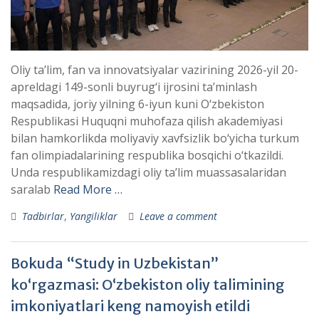
Oliy ta’lim, fan va innovatsiyalar vazirining 2026-yil 20-
apreldagi 149-sonli buyrug‘i ijrosini ta’minlash
maqsadida, joriy yilning 6-iyun kuni O‘zbekiston
Respublikasi Huquqni muhofaza qilish akademiyasi
bilan hamkorlikda moliyaviy xavfsizlik bo‘yicha turkum
fan olimpiadalarining respublika bosqichi o‘tkazildi.
Unda respublikamizdagi oliy ta’lim muassasalaridan
saralab
Read More …
Tadbirlar
,
Yangiliklar
Leave a comment
Bokuda “Study in Uzbekistan”
ko‘rgazmasi: O‘zbekiston oliy talimining
imkoniyatlari keng namoyish etildi