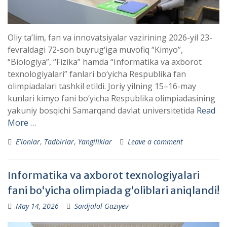
Oliy ta’lim, fan va innovatsiyalar vazirining 2026-yil 23-
fevraldagi 72-son buyrug‘iga muvofiq “Kimyo”,
“Biologiya”, “Fizika” hamda “Informatika va axborot
texnologiyalari” fanlari bo‘yicha Respublika fan
olimpiadalari tashkil etildi. Joriy yilning 15–16-may
kunlari kimyo fani bo‘yicha Respublika olimpiadasining
yakuniy bosqichi Samarqand davlat universitetida
Read
More …
E'lonlar
,
Tadbirlar
,
Yangiliklar
Leave a comment
Informatika va axborot texnologiyalari
fani bo‘yicha olimpiada g‘oliblari aniqlandi!
May 14, 2026
Saidjalol Gaziyev