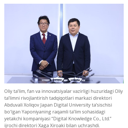
Oliy taʼlim, fan va innovatsiyalar vazirligi huzuridagi Oliy
taʼlimni rivojlantirish tadqiqotlari markazi direktori
Abduvali Xoliqov Japan Digital University taʼsischisi
boʻlgan Yaponiyaning raqamli taʼlim sohasidagi
yetakchi kompaniyasi “Digital Knowledge Co., Ltd.”
ijrochi direktori Xaga Xiroaki bilan uchrashdi.