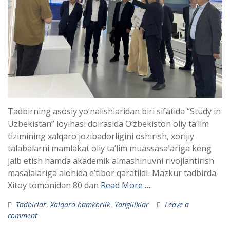
Tadbirning asosiy yo‘nalishlaridan biri sifatida “Study in
Uzbekistan” loyihasi doirasida O‘zbekiston oliy ta’lim
tizimining xalqaro jozibadorligini oshirish, xorijiy
talabalarni mamlakat oliy ta’lim muassasalariga keng
jalb etish hamda akademik almashinuvni rivojlantirish
masalalariga alohida e’tibor qaratildI. Mazkur tadbirda
Xitoy tomonidan 80 dan
Read More …
Tadbirlar
,
Xalqaro hamkorlik
,
Yangiliklar
Leave a
comment