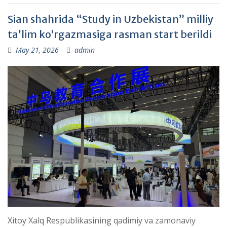
Sian shahrida “Study in Uzbekistan” milliy
taʼlim koʻrgazmasiga rasman start berildi
May 21, 2026
admin
Xitoy Xalq Respublikasining qadimiy va zamonaviy