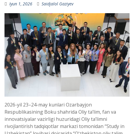
Iyun 1, 2026
Saidjalol Gaziyev
2026-yil 23–24-may kunlari Ozarbayjon
Respublikasining Boku shahrida Oliy taʼlim, fan va
innovatsiyalar vazirligi huzuridagi Oliy taʼlimni
rivojlantirish tadqiqotlar markazi tomonidan “Study in
Uzbekistan” loyihasi doirasida “O‘zbekiston oliy talim