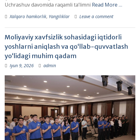
Uchrashuv davomida raqamli taʼlimni
Read More …
Xalqaro hamkorlik
,
Yangiliklar
Leave a comment
Moliyaviy xavfsizlik sohasidagi iqtidorli
yoshlarni aniqlash va qo‘llab-quvvatlash
yo‘lidagi muhim qadam
Iyun 9, 2026
admin