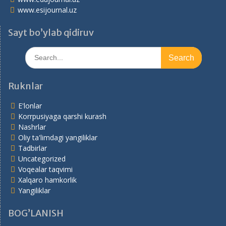
www.esijournal.uz
Sayt bo’ylab qidiruv
Search
for:
Ruknlar
E'lonlar
Korrpusiyaga qarshi kurash
Nashrlar
Oliy ta'limdagi yangiliklar
Tadbirlar
Uncategorized
Voqealar taqvimi
Xalqaro hamkorlik
Yangiliklar
BOG’LANISH