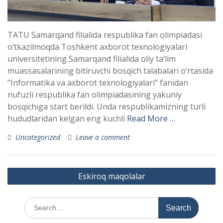
TATU Samarqand filialida respublika fan olimpiadasi
o‘tkazilmoqda Toshkent axborot texnologiyalari
universitetining Samarqand filialida oliy ta’lim
muassasalarining bitiruvchi bosqich talabalari o‘rtasida
“Informatika va axborot texnologiyalari” fanidan
nufuzli respublika fan olimpiadasining yakuniy
bosqichiga start berildi. Unda respublikamizning turli
hududlaridan kelgan eng kuchli
Read More …
Uncategorized
Leave a comment
Maqolalar
Eskiroq maqolalar
bo‘yicha
harakatlanish
Search
for: