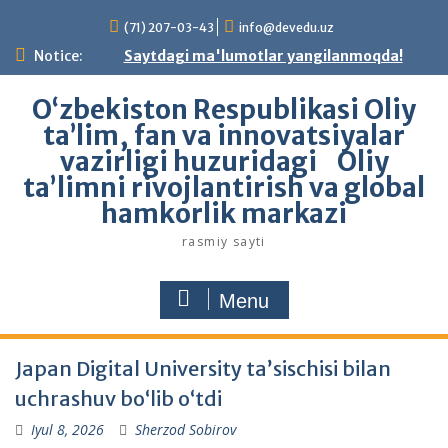
Skip
(71) 207-03-43
info@devedu.uz
to
content
Notice:
Saytdagi ma'lumotlar yangilanmoqda!
Oʻzbekiston Respublikasi Oliy
ta’lim, fan va innovatsiyalar
vazirligi huzuridagi Oliy
taʼlimni rivojlantirish va global
hamkorlik markazi
rasmiy sayti
Menu
Yangiliklar
Japan Digital University taʼsischisi bilan
uchrashuv boʻlib oʻtdi
Iyul 8, 2026
Sherzod Sobirov