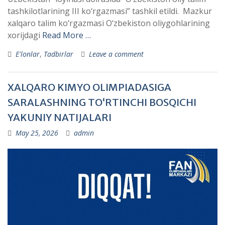
tashkilotlarining III ko‘rgazmasi” tashkil etildi. Mazkur
xalqaro talim ko‘rgazmasi O‘zbekiston oliygohlarining
xorijdagi
Read More …
E'lonlar
,
Tadbirlar
Leave a comment
XALQARO KIMYO OLIMPIADASIGA
SARALASHNING TO‘RTINCHI BOSQICHI
YAKUNIY NATIJALARI
May 25, 2026
admin