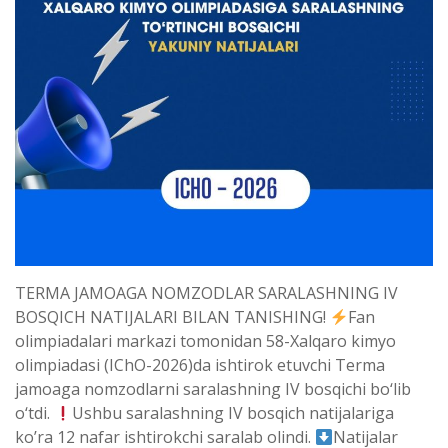
TERMA JAMOAGA NOMZODLAR SARALASHNING IV
BOSQICH NATIJALARI BILAN TANISHING!
Fan
olimpiadalari markazi tomonidan 58-Xalqaro kimyo
olimpiadasi (IChO-2026)da ishtirok etuvchi Terma
jamoaga nomzodlarni saralashning IV bosqichi bo‘lib
o‘tdi.
Ushbu saralashning IV bosqich natijalariga
ko’ra 12 nafar ishtirokchi saralab olindi.
Natijalar