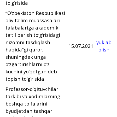
to‘g‘risida
“O‘zbekiston Respublikasi
oliy ta’lim muassasalari
talabalariga akademik
ta’til berish to‘g‘risidagi
nizomni tasdiqlash
yuklab
15.07.2021
haqida”gi qaror,
olish
shuningdek unga
o‘zgartirishlarni o‘z
kuchini yo‘qotgan deb
topish to‘g‘risida
Professor-o‘qituvchilar
tarkibi va xodimlarning
boshqa toifalarini
byudjetdan tashqari