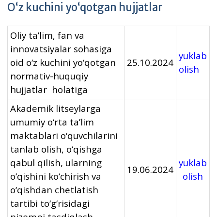
O‘z kuchini yo‘qotgan hujjatlar
Oliy ta’lim, fan va
innovatsiyalar sohasiga
yuklab
oid o‘z kuchini yo‘qotgan
25.10.2024
olish
normativ-huquqiy
hujjatlar holatiga
Akademik litseylarga
umumiy o‘rta ta’lim
maktablari o‘quvchilarini
tanlab olish, o‘qishga
qabul qilish, ularning
yuklab
19.06.2024
o‘qishini ko‘chirish va
olish
o‘qishdan chetlatish
tartibi to‘g‘risidagi
nizomni tasdiqlash