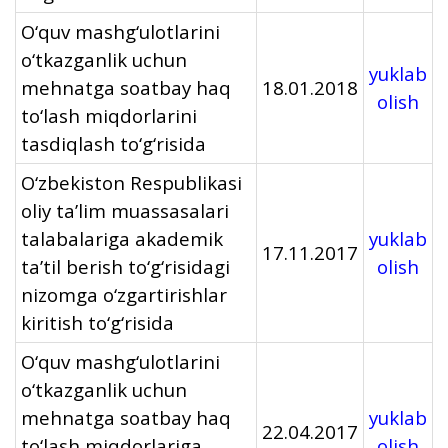
O‘quv mashg‘ulotlarini
o‘tkazganlik uchun
yuklab
mehnatga soatbay haq
18.01.2018
olish
to‘lash miqdorlarini
tasdiqlash to‘g‘risida
O‘zbekiston Respublikasi
oliy ta’lim muassasalari
talabalariga akademik
yuklab
17.11.2017
ta’til berish to‘g‘risidagi
olish
nizomga o‘zgartirishlar
kiritish to‘g‘risida
O‘quv mashg‘ulotlarini
o‘tkazganlik uchun
mehnatga soatbay haq
yuklab
22.04.2017
to‘lash miqdorlariga
olish