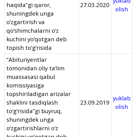
yuklab
haqida”gi qaror,
27.03.2020
olish
shuningdek unga
o‘zgartirish va
qo‘shimchalarni o‘z
kuchini yo‘qotgan deb
topish to‘g‘risida
“Abituriyentlar
tomonidan oliy ta’lim
muassasasi qabul
komissiyasiga
topshiriladigan arizalar
yuklab
shaklini tasdiqlash
23.09.2019
olish
to‘g‘risida”gi buyruq,
shuningdek unga
o‘zgartirishlarni o‘z
kuchini yo‘qotgan deb