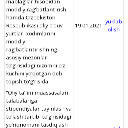
mablag‘lar hisobidan
moddiy rag‘batlantirish
hamda O‘zbekiston
yuklab
Respublikasi oliy o‘quv
19.01.2021
olish
yurtlari xodimlarini
moddiy
rag‘batlantirishning
asosiy mezonlari
to‘g‘risidagi nizomni o‘z
kuchini yo‘qotgan deb
topish to‘g‘risida
“Oliy ta’lim muassasalari
talabalariga
stipendiyalar tayinlash va
to‘lash tartibi to‘g‘risidagi
yo‘riqnomani tasdiqlash