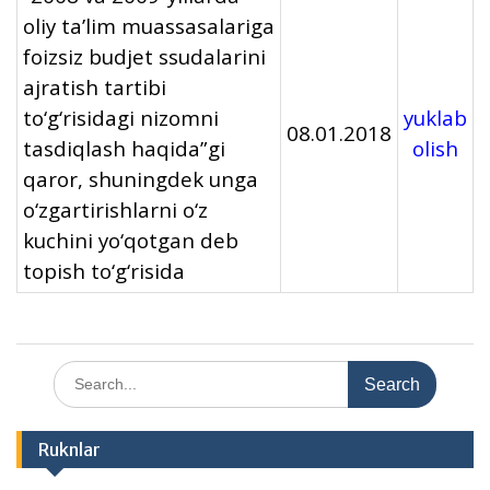
oliy ta’lim muassasalariga
foizsiz budjet ssudalarini
ajratish tartibi
to‘g‘risidagi nizomni
yuklab
08.01.2018
tasdiqlash haqida”gi
olish
qaror, shuningdek unga
o‘zgartirishlarni o‘z
kuchini yo‘qotgan deb
topish to‘g‘risida
Search
for:
Ruknlar