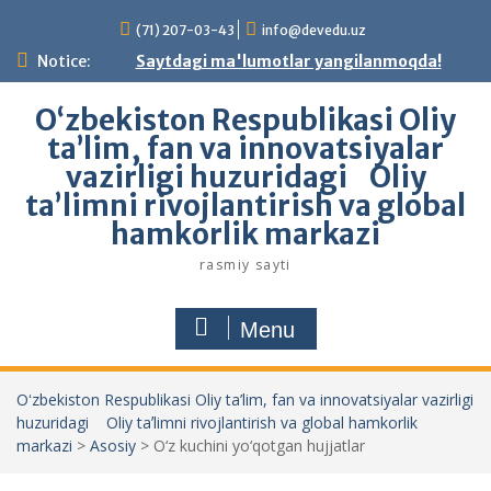
Skip
(71) 207-03-43
info@devedu.uz
to
content
Notice:
Saytdagi ma'lumotlar yangilanmoqda!
Oʻzbekiston Respublikasi Oliy
ta’lim, fan va innovatsiyalar
vazirligi huzuridagi Oliy
taʼlimni rivojlantirish va global
hamkorlik markazi
rasmiy sayti
Menu
Oʻzbekiston Respublikasi Oliy ta’lim, fan va innovatsiyalar vazirligi
huzuridagi Oliy taʼlimni rivojlantirish va global hamkorlik
markazi
>
Asosiy
>
O‘z kuchini yo‘qotgan hujjatlar