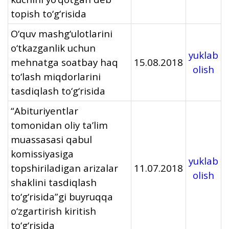
topish to‘g‘risida
O‘quv mashg‘ulotlarini
o‘tkazganlik uchun
yuklab
mehnatga soatbay haq
15.08.2018
olish
to‘lash miqdorlarini
tasdiqlash to‘g‘risida
“Abituriyentlar
tomonidan oliy ta’lim
muassasasi qabul
komissiyasiga
yuklab
topshiriladigan arizalar
11.07.2018
olish
shaklini tasdiqlash
to‘g‘risida”gi buyruqqa
o‘zgartirish kiritish
to‘g‘risida