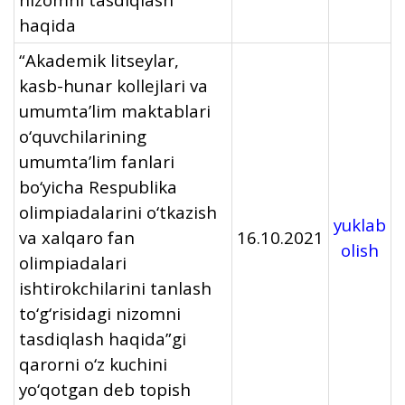
haqida
“Akademik litseylar,
kasb-hunar kollejlari va
umumta’lim maktablari
o‘quvchilarining
umumta’lim fanlari
bo‘yicha Respublika
olimpiadalarini o‘tkazish
yuklab
va xalqaro fan
16.10.2021
olish
olimpiadalari
ishtirokchilarini tanlash
to‘g‘risidagi nizomni
tasdiqlash haqida”gi
qarorni o‘z kuchini
yo‘qotgan deb topish