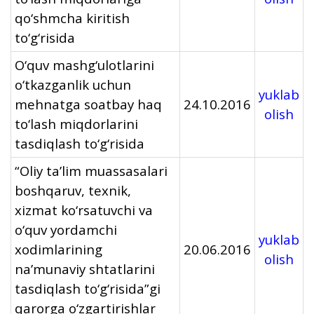
qo‘shmcha kiritish
to‘g‘risida
O‘quv mashg‘ulotlarini
o‘tkazganlik uchun
yuklab
mehnatga soatbay haq
24.10.2016
olish
to‘lash miqdorlarini
tasdiqlash to‘g‘risida
“Oliy ta’lim muassasalari
boshqaruv, texnik,
xizmat ko‘rsatuvchi va
o‘quv yordamchi
yuklab
xodimlarining
20.06.2016
olish
na’munaviy shtatlarini
tasdiqlash to‘g‘risida”gi
qarorga o‘zgartirishlar