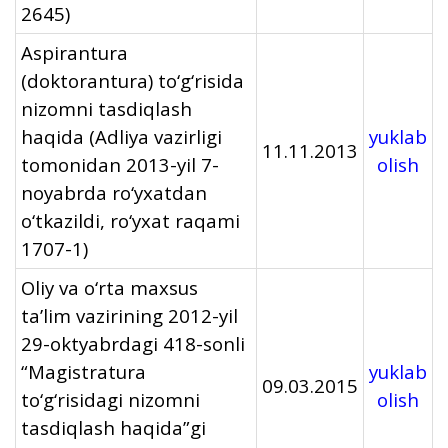
2645)
Aspirantura
(doktorantura) to‘g‘risida
nizomni tasdiqlash
haqida (Adliya vazirligi
yuklab
11.11.2013
tomonidan 2013-yil 7-
olish
noyabrda ro‘yxatdan
o‘tkazildi, ro‘yxat raqami
1707-1)
Oliy va o‘rta maxsus
ta’lim vazirining 2012-yil
29-oktyabrdagi 418-sonli
“Magistratura
yuklab
09.03.2015
to‘g‘risidagi nizomni
olish
tasdiqlash haqida”gi