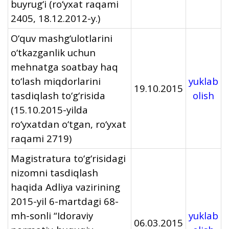
buyrug‘i (ro‘yxat raqami
2405, 18.12.2012-y.)
O‘quv mashg‘ulotlarini
o‘tkazganlik uchun
mehnatga soatbay haq
to‘lash miqdorlarini
yuklab
19.10.2015
tasdiqlash to‘g‘risida
olish
(15.10.2015-yilda
ro‘yxatdan o‘tgan, ro‘yxat
raqami 2719)
Magistratura to‘g‘risidagi
nizomni tasdiqlash
haqida Adliya vazirining
2015-yil 6-martdagi 68-
mh-sonli “Idoraviy
yuklab
06.03.2015