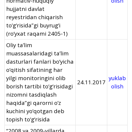
normativ-huquqiy
olish
hujjatni davlat
reyestridan chiqarish
to‘g‘risida”gi buyrug‘i
(ro‘yxat raqami 2405-1)
Oliy ta’lim
muassasalaridagi ta’lim
dasturlari fanlari bo‘yicha
o‘qitish sifatining har
yilgi monitoringini olib
yuklab
24.11.2017
borish tartibi to‘g‘risidagi
olish
nizomni tasdiqlash
haqida”gi qarorni o‘z
kuchini yo‘qotgan dеb
topish to‘g‘risida
“2008 va 2009-yillarda