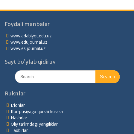
Foydali manbalar
www.adabiyot.edu.uz
www.edujournal.uz
www.esijournal.uz
Sayt bo’ylab qidiruv
Search
for:
Ruknlar
E'lonlar
Korrpusiyaga qarshi kurash
Nashrlar
Oliy ta'limdagi yangiliklar
Tadbirlar