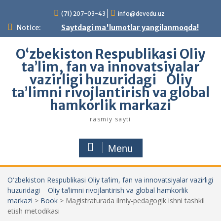
Skip
(71) 207-03-43
info@devedu.uz
to
content
Notice:
Saytdagi ma'lumotlar yangilanmoqda!
Oʻzbekiston Respublikasi Oliy
ta’lim, fan va innovatsiyalar
vazirligi huzuridagi Oliy
taʼlimni rivojlantirish va global
hamkorlik markazi
rasmiy sayti
Menu
Oʻzbekiston Respublikasi Oliy ta’lim, fan va innovatsiyalar vazirligi
huzuridagi Oliy taʼlimni rivojlantirish va global hamkorlik
markazi
>
Book
>
Magistraturada ilmiy-pedagogik ishni tashkil
etish metodikasi