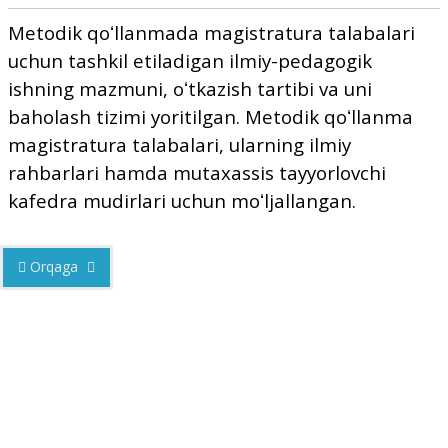
Metodik qoʻllanmada magistratura talabalari
uchun tashkil etiladigan ilmiy-pedagogik
ishning mazmuni, oʻtkazish tartibi va uni
baholash tizimi yoritilgan. Metodik qoʻllanma
magistratura talabalari, ularning ilmiy
rahbarlari hamda mutaxassis tayyorlovchi
kafedra mudirlari uchun moʻljallangan.
Orqaga