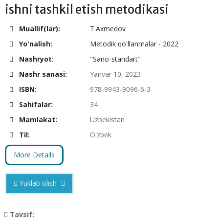
ishni tashkil etish metodikasi
Muallif(lar):
T.Axmedov
Yo'nalish:
Metodik qo'llanmalar - 2022
Nashryot:
"Sano-standart"
Nashr sanasi:
Yanvar 10, 2023
ISBN:
978-9943-9096-6-3
Sahifalar:
34
Mamlakat:
Uzbekistan
Til:
O'zbek
More Details
Yuklab olish
Tavsif: