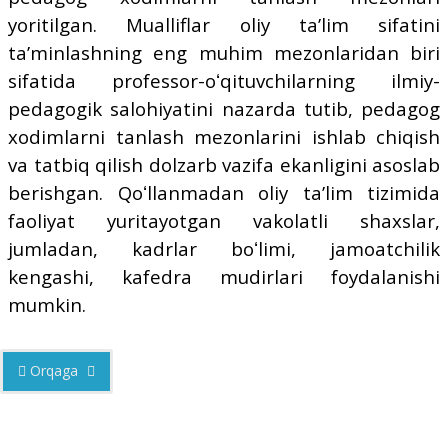
yoritilgan. Mualliflar oliy taʼlim sifatini
taʼminlashning eng muhim mezonlaridan biri
sifatida professor-oʻqituvchilarning ilmiy-
pedagogik salohiyatini nazarda tutib, pedagog
xodimlarni tanlash mezonlarini ishlab chiqish
va tatbiq qilish dolzarb vazifa ekanligini asoslab
berishgan.
Qoʻllanmadan oliy taʼlim tizimida
faoliyat yuritayotgan vakolatli shaxslar,
jumladan, kadrlar boʻlimi, jamoatchilik
kengashi, kafedra mudirlari foydalanishi
mumkin.
Orqaga