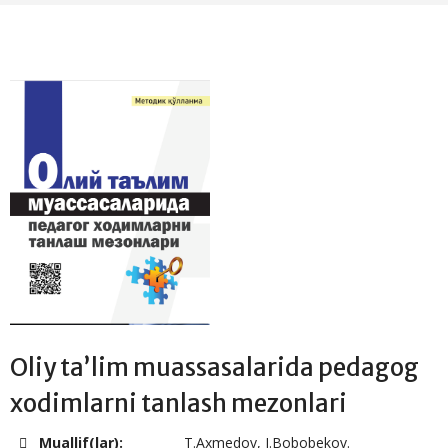
Oliy taʼlim muassasalarida pedagog
xodimlarni tanlash mezonlari
Muallif(lar):
T.Axmedov, J.Bobobekov.