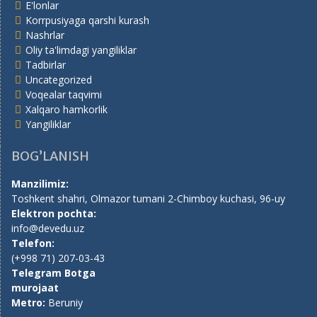
E'lonlar
Korrpusiyaga qarshi kurash
Nashrlar
Oliy ta'limdagi yangiliklar
Tadbirlar
Uncategorized
Voqealar taqvimi
Xalqaro hamkorlik
Yangiliklar
BOG’LANISH
Manzilimiz:
Toshkent shahri, Olmazor tumani 2-Chimboy kuchasi, 96-uy
Elektron pochta:
info@devedu.uz
Telefon:
(+998 71) 207-03-43
Telegram Botga
murojaat
Metro:
Beruniy