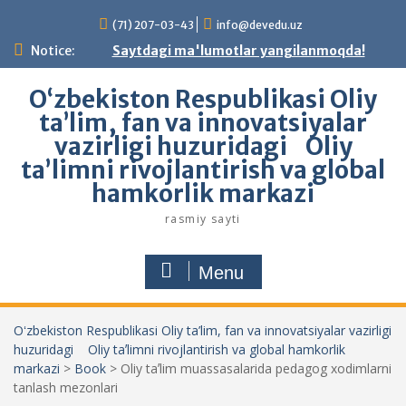
Skip
(71) 207-03-43
info@devedu.uz
to
content
Notice:
Saytdagi ma'lumotlar yangilanmoqda!
Oʻzbekiston Respublikasi Oliy
ta’lim, fan va innovatsiyalar
vazirligi huzuridagi Oliy
taʼlimni rivojlantirish va global
hamkorlik markazi
rasmiy sayti
Menu
Oʻzbekiston Respublikasi Oliy ta’lim, fan va innovatsiyalar vazirligi
huzuridagi Oliy taʼlimni rivojlantirish va global hamkorlik
markazi
>
Book
>
Oliy taʼlim muassasalarida pedagog xodimlarni
tanlash mezonlari