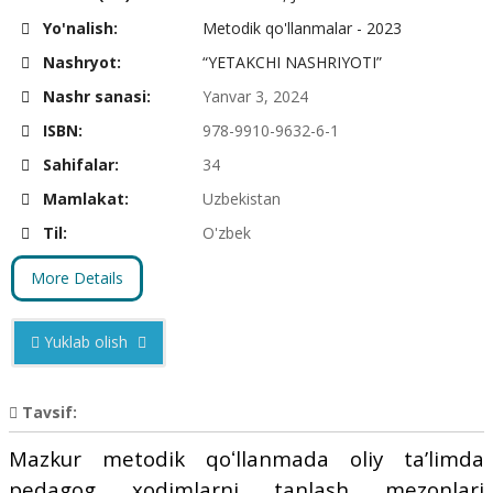
Yo'nalish:
Metodik qo'llanmalar - 2023
Nashryot:
“YETAKCHI NASHRIYOTI”
Nashr sanasi:
Yanvar 3, 2024
ISBN:
978-9910-9632-6-1
Sahifalar:
34
Mamlakat:
Uzbekistan
Til:
O'zbek
More Details
Yuklab olish
Tavsif:
Mazkur metodik qoʻllanmada oliy taʼlimda
pedagog xodimlarni tanlash mezonlari