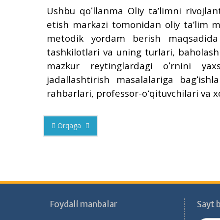
Ushbu qoʻllanma Oliy taʼlimni rivojlant
etish markazi tomonidan oliy taʼlim m
metodik yordam berish maqsadida 
tashkilotlari va uning turlari, baholas
mazkur reytinglardagi oʻrnini ya
jadallashtirish masalalariga bagʻish
rahbarlari, professor-oʻqituvchilari va 
Orqaga
Foydali manbalar
Sayt b