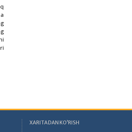
iq
da
ng
ng
ni
ri
XARITADAN KO’RISH