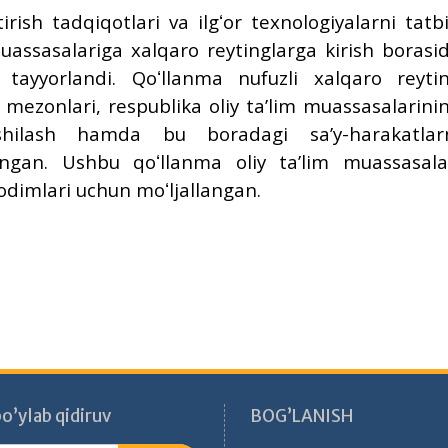
irish tadqiqotlari va ilgʻor texnologiyalarni tatb
uassasalariga xalqaro reytinglarga kirish borasi
tayyorlandi.
Qoʻllanma nufuzli xalqaro reyti
h mezonlari, respublika oliy taʼlim muassasalarini
xshilash hamda bu boradagi saʼy-harakatlar
langan.
Ushbu qoʻllanma oliy taʼlim muassasala
xodimlari uchun moʻljallangan.
o’ylab qidiruv
BOG’LANISH