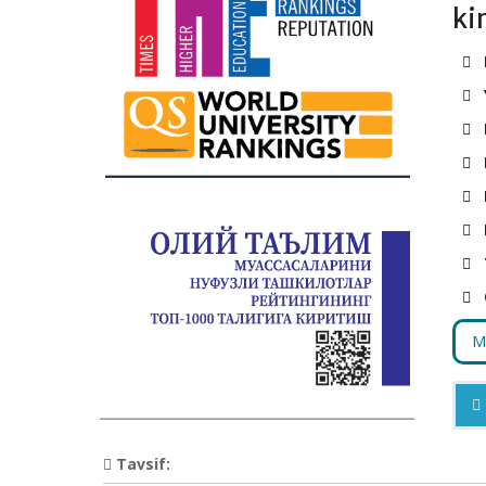
ki
M
Tavsif: