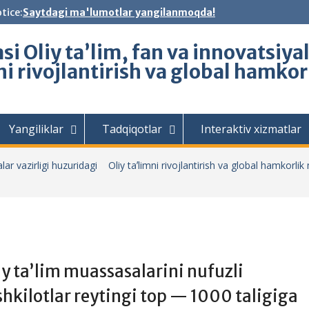
tice:
Saytdagi ma'lumotlar yangilanmoqda!
i Oliy ta’lim, fan va innovatsiya
ni rivojlantirish va global hamko
Yangiliklar
Tadqiqotlar
Interaktiv xizmatlar
lar vazirligi huzuridagi Oliy taʼlimni rivojlantirish va global hamkorlik
iy taʼlim muassasalarini nufuzli
shkilotlar reytingi top — 1000 taligiga