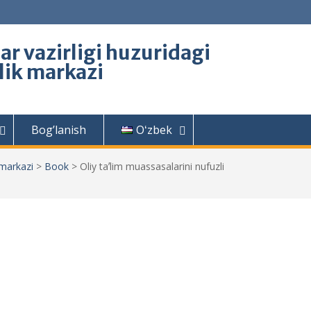
lar vazirligi huzuridagi
rlik markazi
Bog’lanish
Oʻzbek
 markazi
>
Book
>
Oliy taʼlim muassasalarini nufuzli