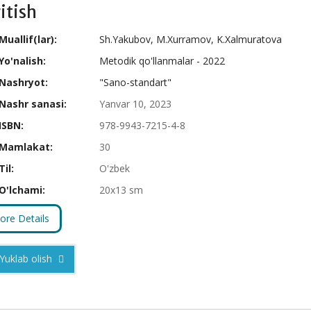
ritish
Muallif(lar):
Sh.Yakubov, M.Xurramov, K.Xalmuratova
Yo'nalish:
Metodik qo'llanmalar - 2022
Nashryot:
"Sano-standart"
Nashr sanasi:
Yanvar 10, 2023
ISBN:
978-9943-7215-4-8
Mamlakat:
30
Til:
O'zbek
O'lchami:
20x13 sm
ore Details
Yuklab olish