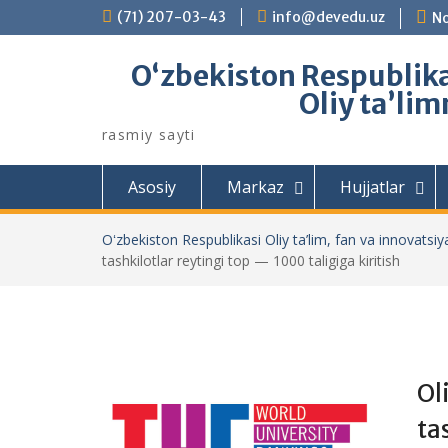
Skip
(71) 207-03-43
info@devedu.uz
No
to
content
Oʻzbekiston Respublikas
Oliy taʼlim
rasmiy sayti
Asosiy
Markaz
Hujjatlar
Oʻzbekiston Respublikasi Oliy ta’lim, fan va innovatsiya
tashkilotlar reytingi top — 1000 taligiga kiritish
Ol
ta