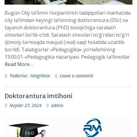
Bugun Oliy ta’limni rivojlantirish tadqiqotlari markazida
oliy ta’limdan keyingi ta’limning doktorantura (DSc) va
tayanch doktorantura (PhD) bosqichiga saralash
sinovlari bo‘lib o‘tdi. Saralash sinovlari to‘g‘ridan to‘g‘ri
ijtimoiy tarmoqda mavjud (real) vaqt holatida uzatilib
borildi. Talabgorlar «Pedagogika» yo‘nalishining
13.00.01-«Pedagogika nazariyasi. Pedagogik ta’limotlar
Read More …
Tadbirlar
,
Yangiliklar
Leave a comment
Doktorantura imtihoni
Noyabr 27, 2024
admin