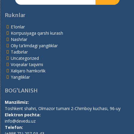
for:
Ruknlar
E'lonlar
Korrpusiyaga qarshi kurash
Nashrlar
Oliy ta'limdagi yangiliklar
Tadbirlar
Uncategorized
Voqealar taqvimi
Xalqaro hamkorlik
Yangiliklar
BOG’LANISH
Manzilimiz:
Toshkent shahri, Olmazor tumani 2-Chimboy kuchasi, 96-uy
Elektron pochta:
info@devedu.uz
Telefon:
(+998 71) 207-03-43