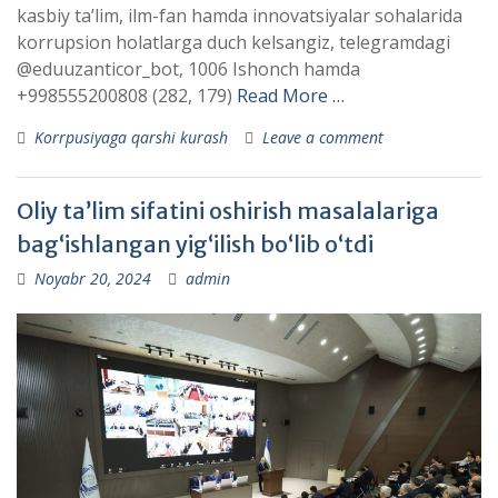
kasbiy taʼlim, ilm-fan hamda innovatsiyalar sohalarida
korrupsion holatlarga duch kelsangiz, telegramdagi
@eduuzanticor_bot, 1006 Ishonch hamda
+998555200808 (282, 179)
Read More …
Korrpusiyaga qarshi kurash
Leave a comment
Oliy ta’lim sifatini oshirish masalalariga
bag‘ishlangan yigʻilish boʻlib oʻtdi
Noyabr 20, 2024
admin