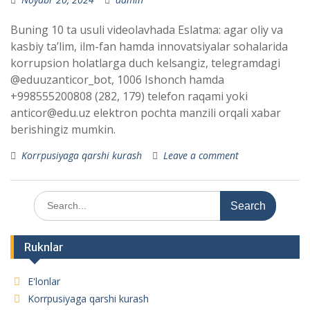
Buning 10 ta usuli videolavhada Eslatma: agar oliy va
kasbiy taʼlim, ilm-fan hamda innovatsiyalar sohalarida
korrupsion holatlarga duch kelsangiz, telegramdagi
@eduuzanticor_bot, 1006 Ishonch hamda
+998555200808 (282, 179) telefon raqami yoki
anticor@edu.uz elektron pochta manzili orqali xabar
berishingiz mumkin.
Korrpusiyaga qarshi kurash
Leave a comment
Search
for:
Ruknlar
E'lonlar
Korrpusiyaga qarshi kurash