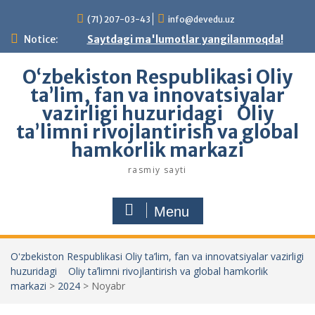
Skip
(71) 207-03-43
info@devedu.uz
to
content
Notice:
Saytdagi ma'lumotlar yangilanmoqda!
Oʻzbekiston Respublikasi Oliy
ta’lim, fan va innovatsiyalar
vazirligi huzuridagi Oliy
taʼlimni rivojlantirish va global
hamkorlik markazi
rasmiy sayti
Menu
Oʻzbekiston Respublikasi Oliy ta’lim, fan va innovatsiyalar vazirligi
huzuridagi Oliy taʼlimni rivojlantirish va global hamkorlik
markazi
>
2024
>
Noyabr