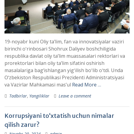
19-noyabr kuni Oliy taʼlim, fan va innovatsiyalar vaziri
birinchi oʻrinbosari Shohrux Daliyev boshchiligida
respublika davlat oliy ta’lim muassasalari rektorlari va
prorektorlari bilan oliy ta’lim sifatini oshirish
masalalariga bag‘ishlangan yigʻilish boʻlib oʻtdi. Unda
O‘zbekiston Respublikasi Prezidenti Administratsiyasi
va Vazirlar Mahkamasi mas’ul
Read More …
Tadbirlar
,
Yangiliklar
Leave a comment
Korrupsiyani to‘xtatish uchun nimalar
qilish zarur?
Noyabr 20, 2024
admin