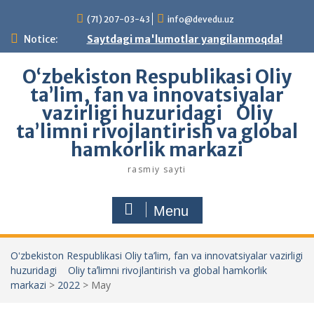
Skip
(71) 207-03-43
info@devedu.uz
to
content
Notice:
Saytdagi ma'lumotlar yangilanmoqda!
Oʻzbekiston Respublikasi Oliy
ta’lim, fan va innovatsiyalar
vazirligi huzuridagi Oliy
taʼlimni rivojlantirish va global
hamkorlik markazi
rasmiy sayti
Menu
Oʻzbekiston Respublikasi Oliy ta’lim, fan va innovatsiyalar vazirligi
huzuridagi Oliy taʼlimni rivojlantirish va global hamkorlik
markazi
>
2022
>
May