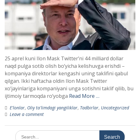
25 aprel kuni Ilon Mask Twitter’ni 44 milliard dollar
naqd pulga sotib olish bo‘yicha kelishuvga erishdi –
kompaniya direktorlar kengashi uning taklifini qabul
qilgan. Ikki haftacha oldin Ilon Mask Twitter
xo‘jayinlariga kompaniyani unga sotishni taklif qilib, bu
ijtimoiy tarmoqda ro‘yobga
Read More …
E'lonlar
,
Oliy ta'limdagi yangiliklar
,
Tadbirlar
,
Uncategorized
Leave a comment
Search
for: