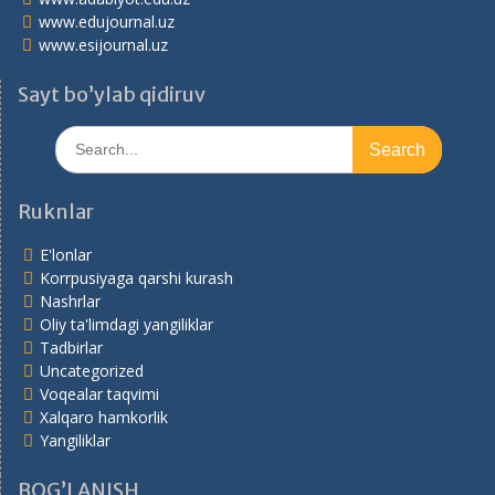
www.edujournal.uz
www.esijournal.uz
Sayt bo’ylab qidiruv
Search
for:
Ruknlar
E'lonlar
Korrpusiyaga qarshi kurash
Nashrlar
Oliy ta'limdagi yangiliklar
Tadbirlar
Uncategorized
Voqealar taqvimi
Xalqaro hamkorlik
Yangiliklar
BOG’LANISH