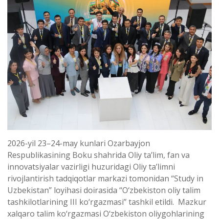
2026-yil 23–24-may kunlari Ozarbayjon
Respublikasining Boku shahrida Oliy taʼlim, fan va
innovatsiyalar vazirligi huzuridagi Oliy taʼlimni
rivojlantirish tadqiqotlar markazi tomonidan “Study in
Uzbekistan” loyihasi doirasida “O‘zbekiston oliy talim
tashkilotlarining III ko‘rgazmasi” tashkil etildi. Mazkur
xalqaro talim ko‘rgazmasi O‘zbekiston oliygohlarining