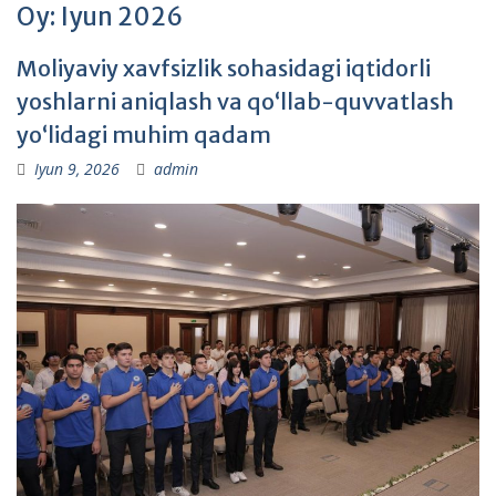
Oy:
Iyun 2026
Moliyaviy xavfsizlik sohasidagi iqtidorli
yoshlarni aniqlash va qo‘llab-quvvatlash
yo‘lidagi muhim qadam
Iyun 9, 2026
admin