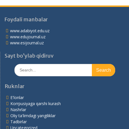
Foydali manbalar
www.adabiyot.edu.uz
www.edujournal.uz
www.esijournal.uz
Sayt bo’ylab qidiruv
Search
for:
Ruknlar
E'lonlar
Korrpusiyaga qarshi kurash
Nashrlar
Oliy ta'limdagi yangiliklar
Tadbirlar
Uncategorized