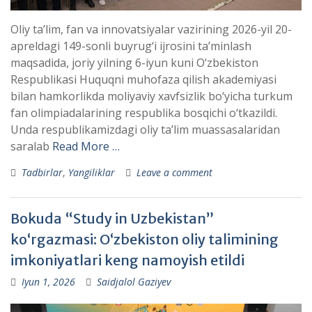
Oliy ta’lim, fan va innovatsiyalar vazirining 2026-yil 20-
apreldagi 149-sonli buyrug‘i ijrosini ta’minlash
maqsadida, joriy yilning 6-iyun kuni O‘zbekiston
Respublikasi Huquqni muhofaza qilish akademiyasi
bilan hamkorlikda moliyaviy xavfsizlik bo‘yicha turkum
fan olimpiadalarining respublika bosqichi o‘tkazildi.
Unda respublikamizdagi oliy ta’lim muassasalaridan
saralab
Read More …
Tadbirlar
,
Yangiliklar
Leave a comment
Bokuda “Study in Uzbekistan”
ko‘rgazmasi: O‘zbekiston oliy talimining
imkoniyatlari keng namoyish etildi
Iyun 1, 2026
Saidjalol Gaziyev