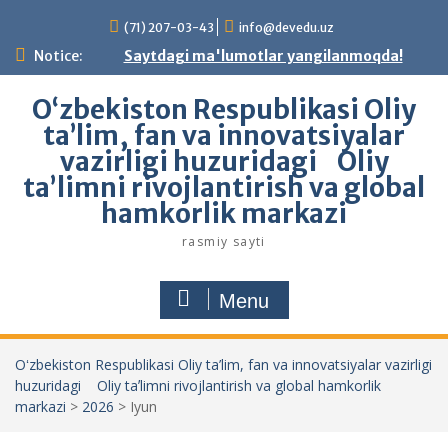
Skip
(71) 207-03-43
info@devedu.uz
to
content
Notice:
Saytdagi ma'lumotlar yangilanmoqda!
Oʻzbekiston Respublikasi Oliy
ta’lim, fan va innovatsiyalar
vazirligi huzuridagi Oliy
taʼlimni rivojlantirish va global
hamkorlik markazi
rasmiy sayti
Menu
Oʻzbekiston Respublikasi Oliy ta’lim, fan va innovatsiyalar vazirligi
huzuridagi Oliy taʼlimni rivojlantirish va global hamkorlik
markazi
>
2026
>
Iyun