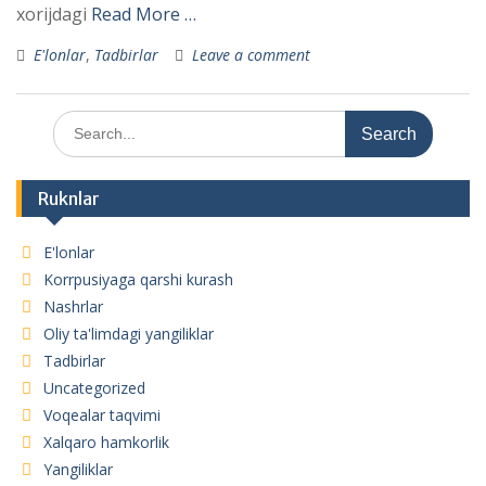
xorijdagi
Read More …
E'lonlar
,
Tadbirlar
Leave a comment
Search
for:
Ruknlar
E'lonlar
Korrpusiyaga qarshi kurash
Nashrlar
Oliy ta'limdagi yangiliklar
Tadbirlar
Uncategorized
Voqealar taqvimi
Xalqaro hamkorlik
Yangiliklar