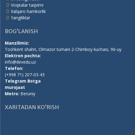
Voqealar taqvimi
Xalqaro hamkorlik
Yangiliklar
BOG’LANISH
Manzilimiz:
Toshkent shahri, Olmazor tumani 2-Chimboy kuchasi, 96-uy
Elektron pochta:
info@devedu.uz
Telefon:
(+998 71) 207-03-43
Telegram Botga
murojaat
Metro:
Beruniy
XARITADAN KO’RISH