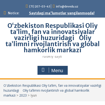
Skip
(71) 207-03-43
info@devedu.uz
to
content
Notice:
Saytdagi ma'lumotlar yangilanmoqda!
Oʻzbekiston Respublikasi Oliy
ta’lim, fan va innovatsiyalar
vazirligi huzuridagi Oliy
taʼlimni rivojlantirish va global
hamkorlik markazi
rasmiy sayti
Menu
Oʻzbekiston Respublikasi Oliy ta’lim, fan va innovatsiyalar vazirligi
huzuridagi Oliy taʼlimni rivojlantirish va global hamkorlik
markazi
>
2023
>
Iyun