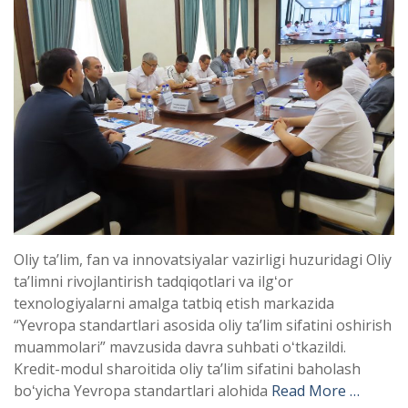
Oliy taʼlim, fan va innovatsiyalar vazirligi huzuridagi Oliy
taʼlimni rivojlantirish tadqiqotlari va ilgʻor
texnologiyalarni amalga tatbiq etish markazida
“Yevropa standartlari asosida oliy taʼlim sifatini oshirish
muammolari” mavzusida davra suhbati oʻtkazildi.
Kredit-modul sharoitida oliy taʼlim sifatini baholash
boʻyicha Yevropa standartlari alohida
Read More …