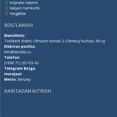
Voqealar taqvimi
Xalqaro hamkorlik
Yangiliklar
BOG’LANISH
Manzilimiz:
Toshkent shahri, Olmazor tumani 2-Chimboy kuchasi, 96-uy
Elektron pochta:
info@devedu.uz
Telefon:
(+998 71) 207-03-43
Telegram Botga
murojaat
Metro:
Beruniy
XARITADAN KO’RISH