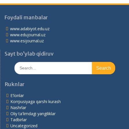
Foydali manbalar
www.adabiyot.edu.uz
www.edujournal.uz
www.esijournal.uz
Sayt bo’ylab qidiruv
Search
for:
Ruknlar
E'lonlar
Korrpusiyaga qarshi kurash
Nashrlar
Oliy ta'limdagi yangiliklar
Tadbirlar
Uncategorized