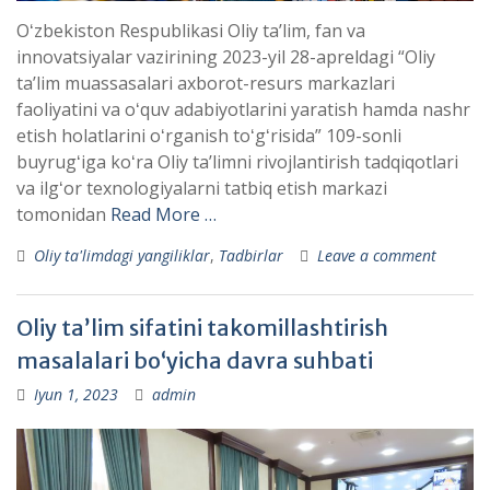
Oʻzbekiston Respublikasi Oliy taʼlim, fan va
innovatsiyalar vazirining 2023-yil 28-apreldagi “Oliy
taʼlim muassasalari axborot-resurs markazlari
faoliyatini va oʻquv adabiyotlarini yaratish hamda nashr
etish holatlarini oʻrganish toʻgʻrisida” 109-sonli
buyrugʻiga koʻra Oliy taʼlimni rivojlantirish tadqiqotlari
va ilgʻor texnologiyalarni tatbiq etish markazi
tomonidan
Read More …
Oliy ta'limdagi yangiliklar
,
Tadbirlar
Leave a comment
Oliy taʼlim sifatini takomillashtirish
masalalari boʻyicha davra suhbati
Iyun 1, 2023
admin