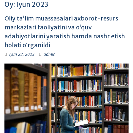
Oy:
Iyun 2023
Oliy taʼlim muassasalari axborot-resurs
markazlari faoliyatini va oʻquv
adabiyotlarini yaratish hamda nashr etish
holati oʻrganildi
Iyun 22, 2023
admin