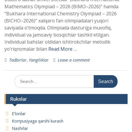
Mathematics Olympiad – 2026 (BIMO–2026)” hamda
“Bukhara International Chemistry Olympiad – 2026
(BICHO–2026)” xalqaro fan olimpiadalari yuqori
saviyada o’tmoqda. Olimpiada dasturiga muvofiq,
individual va jamoaviy bosqichlar tashkil etilgan.
Individual bahslar oldidan ishtirokchilar metodik
yo‘riqnomalar bilan
Read More …
Tadbirlar
,
Yangiliklar
Leave a comment
Search
for:
Ruknlar
E'lonlar
Korrpusiyaga qarshi kurash
Nashrlar