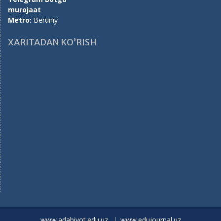
murojaat
Metro:
Beruniy
XARITADAN KO’RISH
www.adabiyot.edu.uz
www.edujournal.uz