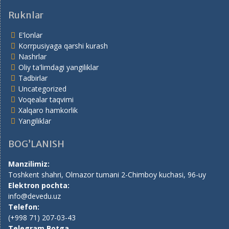
Ruknlar
E'lonlar
Korrpusiyaga qarshi kurash
Nashrlar
Oliy ta'limdagi yangiliklar
Tadbirlar
Uncategorized
Voqealar taqvimi
Xalqaro hamkorlik
Yangiliklar
BOG’LANISH
Manzilimiz:
Toshkent shahri, Olmazor tumani 2-Chimboy kuchasi, 96-uy
Elektron pochta:
info@devedu.uz
Telefon:
(+998 71) 207-03-43
Telegram Botga