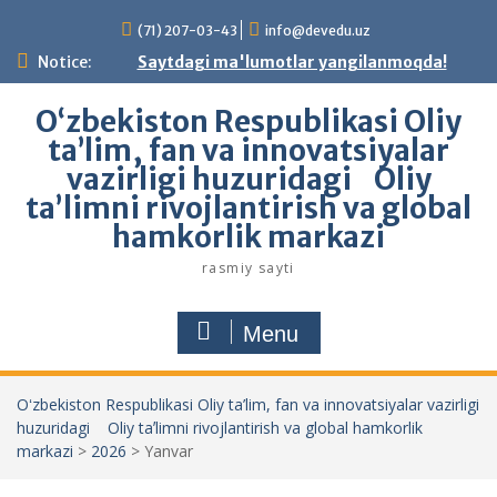
Skip
(71) 207-03-43
info@devedu.uz
to
content
Notice:
Saytdagi ma'lumotlar yangilanmoqda!
Oʻzbekiston Respublikasi Oliy
ta’lim, fan va innovatsiyalar
vazirligi huzuridagi Oliy
taʼlimni rivojlantirish va global
hamkorlik markazi
rasmiy sayti
Menu
Oʻzbekiston Respublikasi Oliy ta’lim, fan va innovatsiyalar vazirligi
huzuridagi Oliy taʼlimni rivojlantirish va global hamkorlik
markazi
>
2026
>
Yanvar