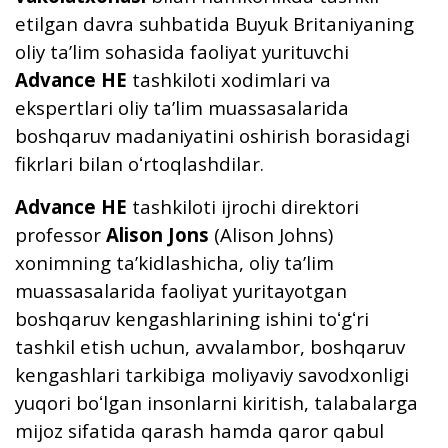
etilgan davra suhbatida Buyuk Britaniyaning
oliy taʼlim sohasida faoliyat yurituvchi
Advance HE
tashkiloti xodimlari va
ekspertlari oliy taʼlim muassasalarida
boshqaruv madaniyatini oshirish borasidagi
fikrlari bilan oʻrtoqlashdilar.
Advance HE
tashkiloti ijrochi direktori
professor
Alison Jons
(Alison Johns)
xonimning taʼkidlashicha, oliy taʼlim
muassasalarida faoliyat yuritayotgan
boshqaruv kengashlarining ishini toʻgʻri
tashkil etish uchun, avvalambor, boshqaruv
kengashlari tarkibiga moliyaviy savodxonligi
yuqori boʻlgan insonlarni kiritish, talabalarga
mijoz sifatida qarash hamda qaror qabul