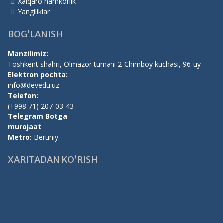
Xalqaro hamkorlik
Yangiliklar
BOG’LANISH
Manzilimiz:
Toshkent shahri, Olmazor tumani 2-Chimboy kuchasi, 96-uy
Elektron pochta:
info@devedu.uz
Telefon:
(+998 71) 207-03-43
Telegram Botga
murojaat
Metro:
Beruniy
XARITADAN KO’RISH