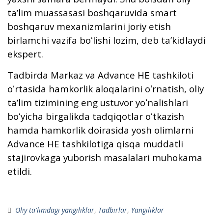
taʼlim muassasasi boshqaruvida smart
boshqaruv mexanizmlarini joriy etish
birlamchi vazifa boʻlishi lozim, deb taʼkidlaydi
ekspert.
Tadbirda Markaz va Advance HE tashkiloti
oʻrtasida hamkorlik aloqalarini oʻrnatish, oliy
taʼlim tizimining eng ustuvor yoʻnalishlari
boʻyicha birgalikda tadqiqotlar oʻtkazish
hamda hamkorlik doirasida yosh olimlarni
Advance HE tashkilotiga qisqa muddatli
stajirovkaga yuborish masalalari muhokama
etildi.
Oliy ta'limdagi yangiliklar
,
Tadbirlar
,
Yangiliklar