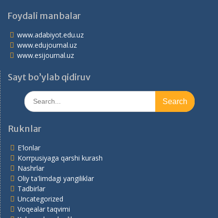
Foydali manbalar
www.adabiyot.edu.uz
www.edujournal.uz
www.esijournal.uz
Sayt bo’ylab qidiruv
Search
for:
Ruknlar
E'lonlar
Korrpusiyaga qarshi kurash
Nashrlar
Oliy ta'limdagi yangiliklar
Tadbirlar
Uncategorized
Voqealar taqvimi