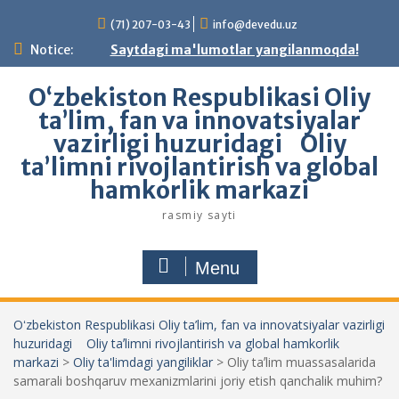
Skip
(71) 207-03-43
info@devedu.uz
to
content
Notice:
Saytdagi ma'lumotlar yangilanmoqda!
Oʻzbekiston Respublikasi Oliy
ta’lim, fan va innovatsiyalar
vazirligi huzuridagi Oliy
taʼlimni rivojlantirish va global
hamkorlik markazi
rasmiy sayti
Menu
Oʻzbekiston Respublikasi Oliy ta’lim, fan va innovatsiyalar vazirligi
huzuridagi Oliy taʼlimni rivojlantirish va global hamkorlik
markazi
>
Oliy ta'limdagi yangiliklar
>
Oliy taʼlim muassasalarida
samarali boshqaruv mexanizmlarini joriy etish qanchalik muhim?