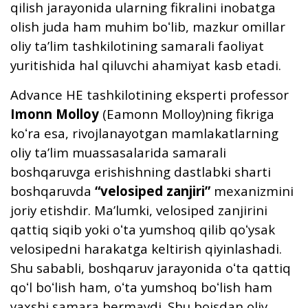
qilish jarayonida ularning fikralini inobatga
olish juda ham muhim boʻlib, mazkur omillar
oliy taʼlim tashkilotining samarali faoliyat
yuritishida hal qiluvchi ahamiyat kasb etadi.
Advance HE tashkilotining eksperti professor
Imonn Molloy
(Eamonn Molloy)ning fikriga
koʻra esa, rivojlanayotgan mamlakatlarning
oliy taʼlim muassasalarida samarali
boshqaruvga erishishning dastlabki sharti
boshqaruvda
“velosiped zanjiri”
mexanizmini
joriy etishdir. Maʼlumki, velosiped zanjirini
qattiq siqib yoki oʻta yumshoq qilib qoʻysak
velosipedni harakatga keltirish qiyinlashadi.
Shu sababli, boshqaruv jarayonida oʻta qattiq
qoʻl boʻlish ham, oʻta yumshoq boʻlish ham
yaxshi samara bermaydi. Shu boisdan oliy