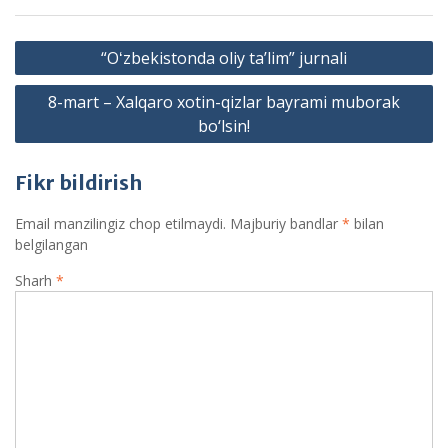
Post
“Oʻzbekistonda oliy taʼlim” jurnali
menyusi
8-mart – Xalqaro xotin-qizlar bayrami muborak
bo‘lsin!
Fikr bildirish
Email manzilingiz chop etilmaydi.
Majburiy bandlar
*
bilan
belgilangan
Sharh
*