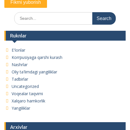
Search
for:
Ruknlar
E'lonlar
Korrpusiyaga qarshi kurash
Nashrlar
Oliy ta'limdagi yangiliklar
Tadbirlar
Uncategorized
Voqealar taqvimi
Xalqaro hamkorlik
Yangiliklar
Arxivlar