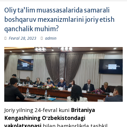
Oliy taʼlim muassasalarida samarali
boshqaruv mexanizmlarini joriy etish
qanchalik muhim?
Fevral 28, 2023
admin
Joriy yilning 24-fevral kuni
Britaniya
Kengashining Oʻzbekistondagi
vakolatxonasi
bilan hamkorlikda tashkil