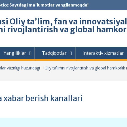
tice:
Saytdagi ma'lumotlar yangilanmoqda!
i Oliy ta’lim, fan va innovatsiya
ni rivojlantirish va global hamko
Yangiliklar
Tadqiqotlar
Interaktiv xizmatlar
lar vazirligi huzuridagi Oliy taʼlimni rivojlantirish va global hamkorlik
 xabar berish kanallari