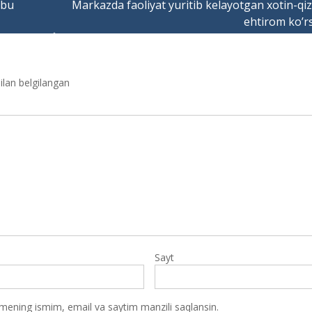
 bu
Markazda faoliyat yuritib kelayotgan xotin-qi
ehtirom ko’rs
ilan belgilangan
Sayt
 mening ismim, email va saytim manzili saqlansin.