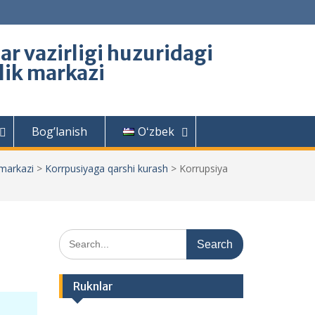
lar vazirligi huzuridagi
rlik markazi
Bog’lanish
Oʻzbek
 markazi
>
Korrpusiyaga qarshi kurash
>
Korrupsiya
Search
for:
Ruknlar