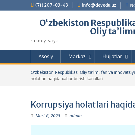
Skip
(71) 207-03-43
info@devedu.uz
No
to
content
Oʻzbekiston Respublikas
Oliy taʼlim
rasmiy sayti
Asosiy
Markaz
Hujjatlar
Oʻzbekiston Respublikasi Oliy ta’lim, fan va innovatsiya
holatlari haqida xabar berish kanallari
Korrupsiya holatlari haqida
Mart 6, 2025
admin