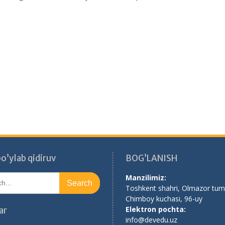
o’ylab qidiruv
BOG’LANISH
Manzilimiz:
Toshkent shahri, Olmazor tum
Chimboy kuchasi, 96-uy
Elektron pochta:
ar
info@devedu.uz