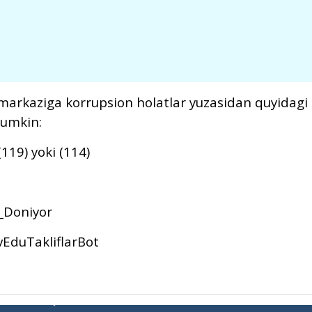
ri markaziga korrupsion holatlar yuzasidan quyidagi
mumkin:
119) yoki (114)
v_Doniyor
vEduTakliflarBot