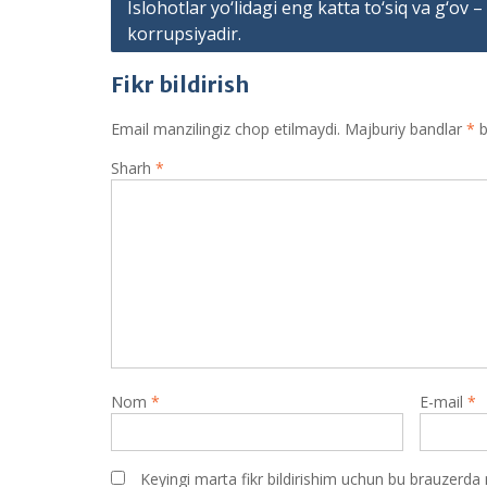
Post
Islohotlar yo‘lidagi eng katta to‘siq va g‘ov –
korrupsiyadir.
menyusi
Fikr bildirish
Email manzilingiz chop etilmaydi.
Majburiy bandlar
*
b
Sharh
*
Nom
*
E-mail
*
Keyingi marta fikr bildirishim uchun bu brauzerda