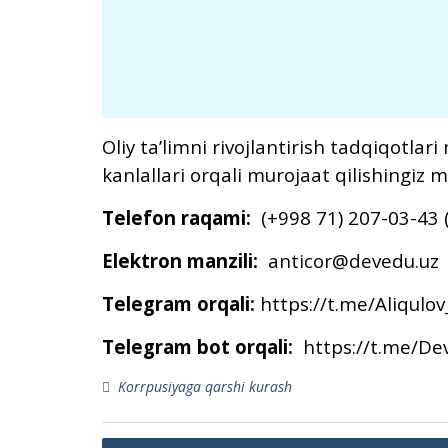
Oliy taʼlimni rivojlantirish tadqiqotla
kanlallari orqali murojaat qilishingiz 
Telefon raqami:
(+998 71) 207-03-43 (
Elektron manzili:
anticor@devedu.uz
Telegram orqali:
https://t.me/Aliqulo
Telegram bot orqali:
https://t.me/De
Korrpusiyaga qarshi kurash