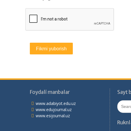
Foydali manbalar
Sayt b
Search
www.adabiyot.edu.uz
for:
www.edujournal.uz
www.esijournal.uz
Ruknl