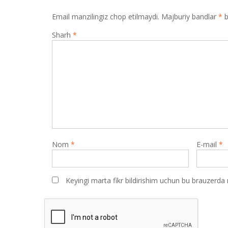
Email manzilingiz chop etilmaydi.
Majburiy bandlar
*
b
Sharh
*
Nom
*
E-mail
*
Keyingi marta fikr bildirishim uchun bu brauzerda