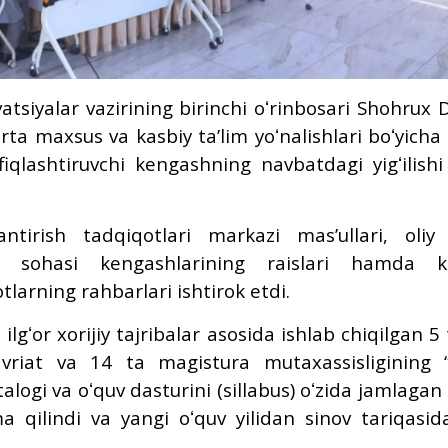
atsiyalar vazirining birinchi oʻrinbosari Shohrux 
ʻrta maxsus va kasbiy taʼlim yoʻnalishlari boʻyicha
fiqlashtiruvchi kengashning navbatdagi yigʻilishi 
antirish tadqiqotlari markazi mas’ullari, oliy 
im sohasi kengashlarining raislari hamda k
larning rahbarlari ishtirok etdi.
gʻor xorijiy tajribalar asosida ishlab chiqilgan 5 
vriat va 14 ta magistura mutaxassisligining “
talogi va oʻquv dasturini (sillabus) oʻzida jamlagan
 qilindi va yangi oʻquv yilidan sinov tariqasida