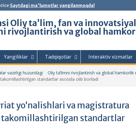
tice:
Saytdagi ma'lumotlar yangilanmoqda!
i Oliy ta’lim, fan va innovatsiya
ni rivojlantirish va global hamko
Yangiliklar
Tadqiqotlar
Interaktiv xizmatlar
lar vazirligi huzuridagi Oliy taʼlimni rivojlantirish va global hamkorlik
 takomillashtirilgan standartlar asosida olib boriladi
riat yo‘nalishlari va magistratura
 takomillashtirilgan standartlar