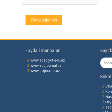
Foydali manbalar
Sayt b
Search
www.adabiyot.edu.uz
for:
www.edujournal.uz
www.esijournal.uz
Ruknl
E'lo
Korr
Nash
Oliy
Tadb