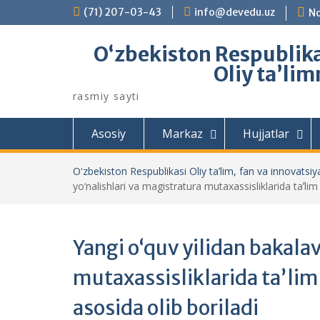
Skip
(71) 207-03-43
info@devedu.uz
No
to
content
Oʻzbekiston Respublikas
Oliy taʼlim
rasmiy sayti
Asosiy
Markaz
Hujjatlar
Oʻzbekiston Respublikasi Oliy ta’lim, fan va innovatsiya
yo‘nalishlari va magistratura mutaxassisliklarida taʼlim
Yangi o‘quv yilidan bakalav
mutaxassisliklarida taʼlim
asosida olib boriladi