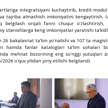
artlariga integratsiyani kuchaytirib, kredit-modul 
h va tajriba almashish imkoniyatini kengaytirish, t
q belgilash orqali fanni chuqur oʻzlashtirish, 
iy izlanishlarga keng imkoniyatlar yaratishi taʼkid
26 bakalavriat taʼlim yoʻnalishi va 107 ta magist
ari hamda fanlar kataloglari taʼlim sohalari bo
hamda mehnat bozorining eng soʻnggi yutuqlari a
/2026 oʻquv yilidan joriy etilishi belgilandi.