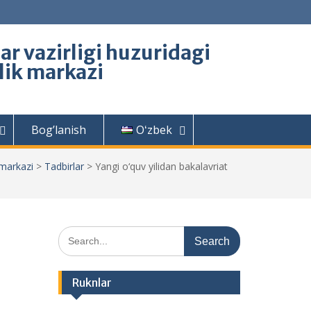
lar vazirligi huzuridagi
rlik markazi
Bog’lanish
Oʻzbek
 markazi
>
Tadbirlar
>
Yangi o‘quv yilidan bakalavriat
Search
for:
Ruknlar