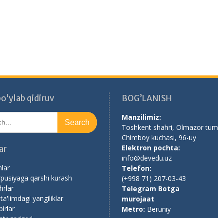
o’ylab qidiruv
BOG’LANISH
Manzilimiz:
Toshkent shahri, Olmazor tum
Chimboy kuchasi, 96-uy
Elektron pochta:
ar
info@devedu.uz
nlar
Telefon:
pusiyaga qarshi kurash
(+998 71) 207-03-43
rlar
Telegram Botga
 ta'limdagi yangiliklar
murojaat
irlar
Metro:
Beruniy