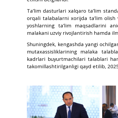
Taʼlim dasturlari xalqaro taʼlim stand
orqali talabalarni xorijda taʼlim olis
yoshlarning taʼlim maqsadlarini ani
malakani uzviy rivojlantirish hamda ilm
Shuningdek, kengashda yangi ochilgan 
mutaxassisliklarining malaka talabl
kadrlari buyurtmachilari talablari 
takomillashtirilganligi qayd etilib, 2025