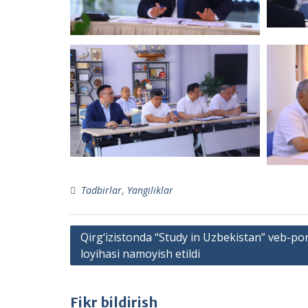
Tadbirlar
,
Yangiliklar
Post
Qirg‘izistonda “Study in Uzbekistan” veb-por
loyihasi namoyish etildi
menyusi
Fikr bildirish