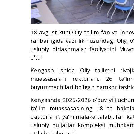
18-avgust kuni Oliy taʼlim fan va innov
rahbarligida vazirlik huzuridagi Oliy, o
uslubiy birlashmalar faoliyatini Muvo
oʻtdi
Kengash ishida Oliy taʼlimni rivojl
muassasalari rektorlari, 26 taʼl
buyurtmachilari boʻlgan hamkor tashlot
Kengashda 2025/2026 oʻquv yili uchun il
taʼlim muassasasining 18 ta bakala
dasturlari”, yaʼni malaka talabi, fan ka
uslubiy hujjatlar kompleksi muhokama
etilishi belgilandi.