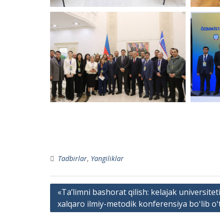
Tadbirlar
,
Yangiliklar
Post
«Taʼlimni bashorat qilish: kelajak universitet
xalqaro ilmiy-metodik konferensiya boʻlib oʻt
menyusi