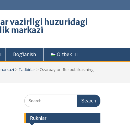
lar vazirligi huzuridagi
rlik markazi
Bog’lanish
Oʻzbek
 markazi
>
Tadbirlar
>
Ozarbayjon Respublikasining
Search
for:
Ruknlar