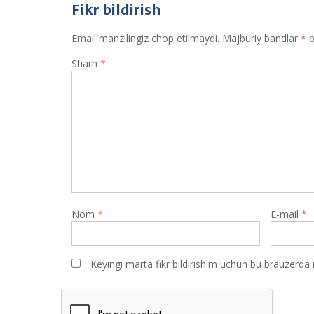
Fikr bildirish
Email manzilingiz chop etilmaydi.
Majburiy bandlar
*
b
Sharh
*
Nom
*
E-mail
*
Keyingi marta fikr bildirishim uchun bu brauzerda