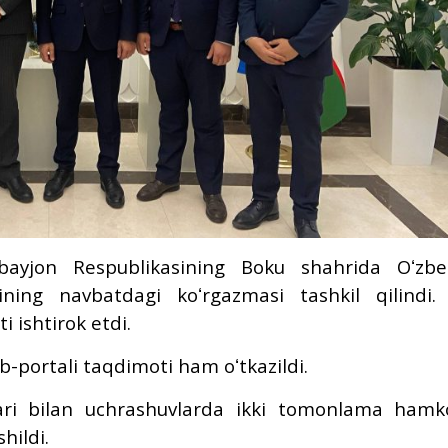
rbayjon Respublikasining Boku shahrida Oʻzbe
arining navbatdagi koʻrgazmasi tashkil qilindi
i ishtirok etdi.
-portali taqdimoti ham oʻtkazildi.
ari bilan uchrashuvlarda ikki tomonlama hamko
hildi.