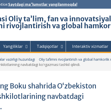
tice:
Saytdagi ma'lumotlar yangilanmoqda!
i Oliy ta’lim, fan va innovatsiya
ni rivojlantirish va global hamko
Yangiliklar
Tadqiqotlar
Interaktiv xizmatlar
lar vazirligi huzuridagi Oliy taʼlimni rivojlantirish va global hamkorlik
kilotlarining navbatdagi koʻrgazmasi tashkil qilindi.
ing Boku shahrida Oʻzbekiston
ashkilotlarining navbatdagi
.