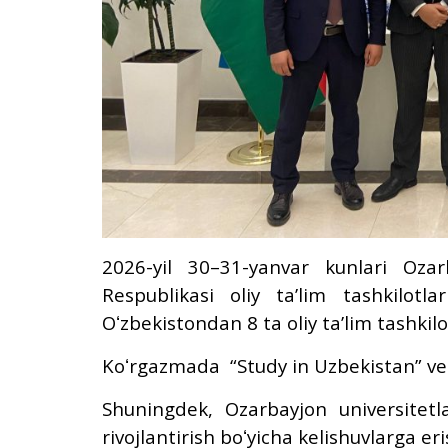
2026-yil 30–31-yanvar kunlari Oza
Respublikasi oliy taʼlim tashkilotl
Oʻzbekistondan 8 ta oliy taʼlim tashkilot
Koʻrgazmada “Study in Uzbekistan” veb
Shuningdek, Ozarbayjon universitetl
rivojlantirish boʻyicha kelishuvlarga eris