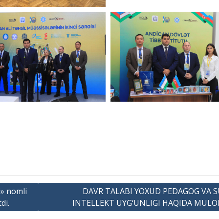
i» nomli
DAVR TALABI YOXUD PEDAGOG VA S
di.
INTЕLLЕKT UYG‘UNLIGI HAQIDA MUL