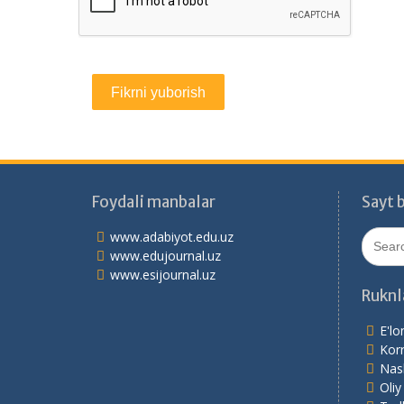
Foydali manbalar
Sayt b
Search
www.adabiyot.edu.uz
for:
www.edujournal.uz
www.esijournal.uz
Ruknl
E'lo
Korr
Nash
Oliy