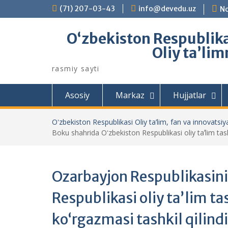
Skip
(71) 207-03-43
info@devedu.uz
No
to
content
Oʻzbekiston Respublikas
Oliy taʼlim
rasmiy sayti
Asosiy
Markaz
Hujjatlar
Oʻzbekiston Respublikasi Oliy ta’lim, fan va innovatsiya
Boku shahrida Oʻzbekiston Respublikasi oliy taʼlim tash
Ozarbayjon Respublikasin
Respublikasi oliy taʼlim t
koʻrgazmasi tashkil qilindi