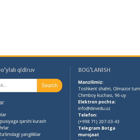
o’ylab qidiruv
BOG’LANISH
Manzilimiz:
Toshkent shahri, Olmazor tum
Chimboy kuchasi, 96-uy
Elektron pochta:
ar
info@devedu.uz
nlar
Telefon:
pusiyaga qarshi kurash
(+998 71) 207-03-43
rlar
Telegram Botga
 ta'limdagi yangiliklar
murojaat