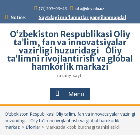
Skip
(71) 207-03-43
info@devedu.uz
to
content
Notice:
Saytdagi ma'lumotlar yangilanmoqda!
Oʻzbekiston Respublikasi Oliy
ta’lim, fan va innovatsiyalar
vazirligi huzuridagi Oliy
taʼlimni rivojlantirish va global
hamkorlik markazi
rasmiy sayti
Menu
Oʻzbekiston Respublikasi Oliy ta’lim, fan va innovatsiyalar vazirligi
huzuridagi Oliy taʼlimni rivojlantirish va global hamkorlik
markazi
>
E'lonlar
>
Markazda kitob burchagi tashkil etildi!