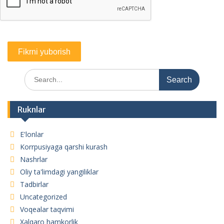
Search
for:
Ruknlar
E'lonlar
Korrpusiyaga qarshi kurash
Nashrlar
Oliy ta'limdagi yangiliklar
Tadbirlar
Uncategorized
Voqealar taqvimi
Xalqaro hamkorlik