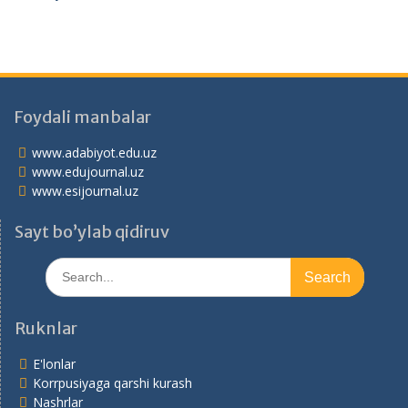
Foydali manbalar
www.adabiyot.edu.uz
www.edujournal.uz
www.esijournal.uz
Sayt bo’ylab qidiruv
Search
for:
Ruknlar
E'lonlar
Korrpusiyaga qarshi kurash
Nashrlar