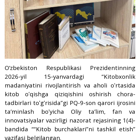
O‘zbekiston Respublikasi Prezidentinning
2026-yil 15-yanvardagi “Kitobxonlik
madaniyatini rivojlantirish va aholi oʻrtasida
kitob oʻqishga qiziqishini oshirish chora-
tadbirlari toʻgʻrisida”gi PQ-9-son qarori ijrosini
taʼminlash boʻyicha Oliy taʼlim, fan va
innovatsiyalar vazirligi nazorat rejasining 1(4)-
bandida ““Kitob burchaklari”ni tashkil etish”
vazifasi belgilangan.