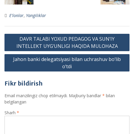
E'lonlar
,
Yangiliklar
Post
DAVR TALABI YOXUD PEDAGOG VA SUN’IY
menyusi
INTЕLLЕKT UYG‘UNLIGI HAQIDA MULOHAZA
Jahon banki delegatsiyasi bilan uchrashuv bo‘lib
o‘tdi
Fikr bildirish
Email manzilingiz chop etilmaydi.
Majburiy bandlar
*
bilan
belgilangan
Sharh
*