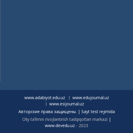
www.adabiyot.edu.uz
www.edujournal.uz
www.esijournal.uz
Авторские права защищены. | Sayt test rejimida
Oliy ta’limni rivojlantirish tadqiqotlari markazi
|
www.devedu.uz
- 2023