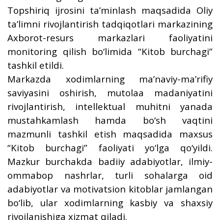
Topshiriq ijrosini ta’minlash maqsadida Oliy
ta’limni rivojlantirish tadqiqotlari markazining
Axborot-resurs markazlari faoliyatini
monitoring qilish bo‘limida “Kitob burchagi”
tashkil etildi.
Markazda xodimlarning ma’naviy-ma’rifiy
saviyasini oshirish, mutolaa madaniyatini
rivojlantirish, intellektual muhitni yanada
mustahkamlash hamda bo‘sh vaqtini
mazmunli tashkil etish maqsadida maxsus
“Kitob burchagi” faoliyati yo‘lga qo‘yildi.
Mazkur burchakda badiiy adabiyotlar, ilmiy-
ommabop nashrlar, turli sohalarga oid
adabiyotlar va motivatsion kitoblar jamlangan
bo‘lib, ular xodimlarning kasbiy va shaxsiy
rivojlanishiga xizmat qiladi.