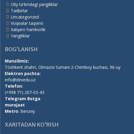
Oliy ta'limdagi yangiliklar
Tadbirlar
Uncategorized
Voqealar taqvimi
Xalqaro hamkorlik
Yangiliklar
BOG’LANISH
Manzilimiz:
Toshkent shahri, Olmazor tumani 2-Chimboy kuchasi, 96-uy
Elektron pochta:
info@devedu.uz
Telefon:
(+998 71) 207-03-43
Telegram Botga
murojaat
Metro:
Beruniy
XARITADAN KO’RISH