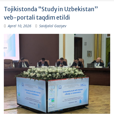
Tojikistonda “Study in Uzbekistan”
veb-portali taqdim etildi
Aprel 10, 2026
Saidjalol Gaziyev