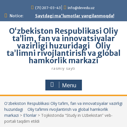
Skip
(71) 207-03-43
info@devedu.uz
to
content
Notice:
Saytdagi ma'lumotlar yangilanmoqda!
Oʻzbekiston Respublikasi Oliy
ta’lim, fan va innovatsiyalar
vazirligi huzuridagi Oliy
taʼlimni rivojlantirish va global
hamkorlik markazi
rasmiy sayti
Menu
Oʻzbekiston Respublikasi Oliy ta’lim, fan va innovatsiyalar vazirligi
huzuridagi Oliy taʼlimni rivojlantirish va global hamkorlik
markazi
>
E'lonlar
>
Tojikistonda “Study in Uzbekistan” veb-
portali taqdim etildi