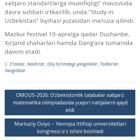
xalqaro standartlarga muvofiqligi” mavzusida
davra suhbati o‘tkazilib, unda “Study in
Uzbekistan” loyihasi yuzasidan ma’ruza qilindi.
Mazkur festival 10-aprelga qadar Dushanbe,
Xo‘jand shaharlari hamda Dang‘ara tumanida
davom etadi.
E'lonlar
,
Nashrlar
,
Oliy ta'limdagi yangiliklar
,
Tadbirlar
,
Yangiliklar
Post
OMOUS-2026: O‘zbekistonlik talabalar xalqaro
menyusi
matematika olimpiadasida yuqori natijalarni qayd
etdi
Markaziy Osiyo – Yevropa Ittifoqi universitetlari
kongressi oʻz ishini boshladi