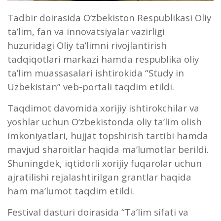
Tadbir doirasida O‘zbekiston Respublikasi Oliy
ta’lim, fan va innovatsiyalar vazirligi
huzuridagi Oliy ta’limni rivojlantirish
tadqiqotlari markazi hamda respublika oliy
ta’lim muassasalari ishtirokida “Study in
Uzbekistan” veb-portali taqdim etildi.
Taqdimot davomida xorijiy ishtirokchilar va
yoshlar uchun O‘zbekistonda oliy ta’lim olish
imkoniyatlari, hujjat topshirish tartibi hamda
mavjud sharoitlar haqida ma’lumotlar berildi.
Shuningdek, iqtidorli xorijiy fuqarolar uchun
ajratilishi rejalashtirilgan grantlar haqida
ham ma’lumot taqdim etildi.
Festival dasturi doirasida “Ta’lim sifati va