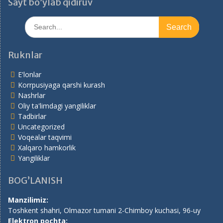
Sayt bo’ylab qidiruv
Search
for:
Ruknlar
E'lonlar
Korrpusiyaga qarshi kurash
Nashrlar
Oliy ta'limdagi yangiliklar
Tadbirlar
Uncategorized
Voqealar taqvimi
Xalqaro hamkorlik
Yangiliklar
BOG’LANISH
Manzilimiz:
Toshkent shahri, Olmazor tumani 2-Chimboy kuchasi, 96-uy
Elektron pochta: