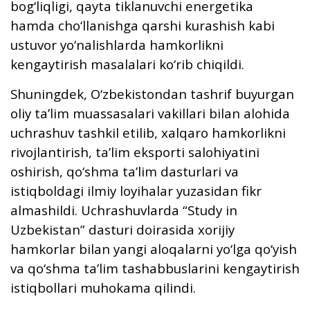
bog‘liqligi, qayta tiklanuvchi energetika
hamda cho‘llanishga qarshi kurashish kabi
ustuvor yo‘nalishlarda hamkorlikni
kengaytirish masalalari ko‘rib chiqildi.
Shuningdek, O‘zbekistondan tashrif buyurgan
oliy ta’lim muassasalari vakillari bilan alohida
uchrashuv tashkil etilib, xalqaro hamkorlikni
rivojlantirish, ta’lim eksporti salohiyatini
oshirish, qo‘shma ta’lim dasturlari va
istiqboldagi ilmiy loyihalar yuzasidan fikr
almashildi. Uchrashuvlarda “Study in
Uzbekistan” dasturi doirasida xorijiy
hamkorlar bilan yangi aloqalarni yo‘lga qo‘yish
va qo‘shma ta’lim tashabbuslarini kengaytirish
istiqbollari muhokama qilindi.