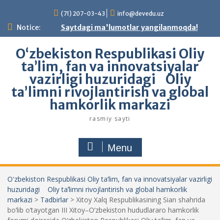
Skip
(71) 207-03-43
info@devedu.uz
to
content
Notice:
Saytdagi ma'lumotlar yangilanmoqda!
Oʻzbekiston Respublikasi Oliy
ta’lim, fan va innovatsiyalar
vazirligi huzuridagi Oliy
taʼlimni rivojlantirish va global
hamkorlik markazi
rasmiy sayti
Menu
Oʻzbekiston Respublikasi Oliy ta’lim, fan va innovatsiyalar vazirligi
huzuridagi Oliy taʼlimni rivojlantirish va global hamkorlik
markazi
>
Tadbirlar
>
Xitoy Xalq Respublikasining Sian shahrida
bo‘lib o‘tayotgan III Xitoy–O‘zbekiston hududlararo hamkorlik