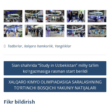
Tadbirlar
,
Xalqaro hamkorlik
,
Yangiliklar
Post
Sian shahrida “Study in Uzbekistan” milliy taʼlim
menyusi
koʻrgazmasiga rasman start berildi
XALQARO KIMYO OLIMPIADASIGA SARALASHNING
TO‘RTINCHI BOSQICHI YAKUNIY NATIJALARI
Fikr bildirish