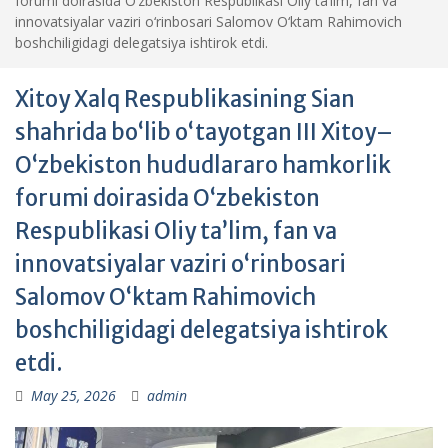
forumi doirasida O‘zbekiston Respublikasi Oliy ta’lim, fan va
innovatsiyalar vaziri o‘rinbosari Salomov O‘ktam Rahimovich
boshchiligidagi delegatsiya ishtirok etdi.
Xitoy Xalq Respublikasining Sian
shahrida bo‘lib o‘tayotgan III Xitoy–
O‘zbekiston hududlararo hamkorlik
forumi doirasida O‘zbekiston
Respublikasi Oliy ta’lim, fan va
innovatsiyalar vaziri o‘rinbosari
Salomov O‘ktam Rahimovich
boshchiligidagi delegatsiya ishtirok
etdi.
May 25, 2026
admin