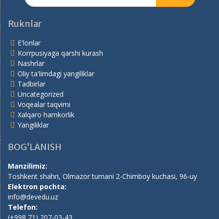
for:
Ruknlar
E'lonlar
Korrpusiyaga qarshi kurash
Nashrlar
Oliy ta'limdagi yangiliklar
Tadbirlar
Uncategorized
Voqealar taqvimi
Xalqaro hamkorlik
Yangiliklar
BOG’LANISH
Manzilimiz:
Toshkent shahri, Olmazor tumani 2-Chimboy kuchasi, 96-uy
Elektron pochta:
info@devedu.uz
Telefon:
(+998 71) 207-03-43