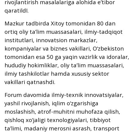
rivojlantirish masalalariga alohida e’tibor
qaratildI.
Mazkur tadbirda Xitoy tomonidan 80 dan
ortiq oliy ta’lim muassasalari, ilmiy-tadqiqot
institutlari, innovatsion markazlar,
kompaniyalar va biznes vakillari, O‘zbekiston
tomonidan esa 50 ga yaqin vazirlik va idoralar,
hududiy hokimliklar, oliy ta’lim muassasalari,
ilmiy tashkilotlar hamda xususiy sektor
vakillari qatnashdi.
Forum davomida ilmiy-texnik innovatsiyalar,
yashil rivojlanish, iqlim o‘zgarishiga
moslashish, atrof-muhitni muhofaza qilish,
qishloq xo‘jaligi texnologiyalari, tibbiyot
ta’limi, madaniy merosni asrash, transport