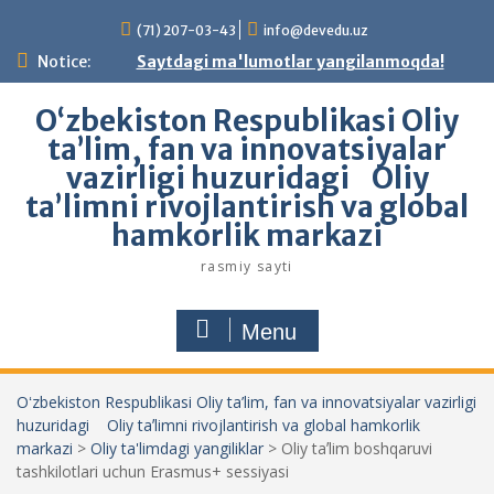
Skip
(71) 207-03-43
info@devedu.uz
to
content
Notice:
Saytdagi ma'lumotlar yangilanmoqda!
Oʻzbekiston Respublikasi Oliy
ta’lim, fan va innovatsiyalar
vazirligi huzuridagi Oliy
taʼlimni rivojlantirish va global
hamkorlik markazi
rasmiy sayti
Menu
Oʻzbekiston Respublikasi Oliy ta’lim, fan va innovatsiyalar vazirligi
huzuridagi Oliy taʼlimni rivojlantirish va global hamkorlik
markazi
>
Oliy ta'limdagi yangiliklar
>
Oliy taʼlim boshqaruvi
tashkilotlari uchun Erasmus+ sessiyasi