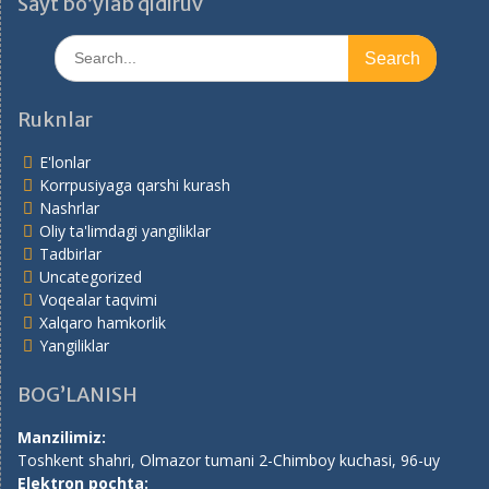
Sayt bo’ylab qidiruv
Search
for:
Ruknlar
E'lonlar
Korrpusiyaga qarshi kurash
Nashrlar
Oliy ta'limdagi yangiliklar
Tadbirlar
Uncategorized
Voqealar taqvimi
Xalqaro hamkorlik
Yangiliklar
BOG’LANISH
Manzilimiz:
Toshkent shahri, Olmazor tumani 2-Chimboy kuchasi, 96-uy
Elektron pochta: