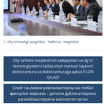
Oliy ta'limdagi yangiliklar
,
Tadbirlar
,
Yangiliklar
Post
Oliy taʼlimni rivojlantirish tadqiqotlari va ilgʻor
menyusi
texnologiyalarni tatbiq etish markazi tayanch
doktorantura va doktoranturaga qabul E’LON
QILADI
Олий таълимни ривожлантириш ва глобал
ҳамкорлик маркази – диплом дубликатларини
расмийлаштирувчи ваколатли орган.