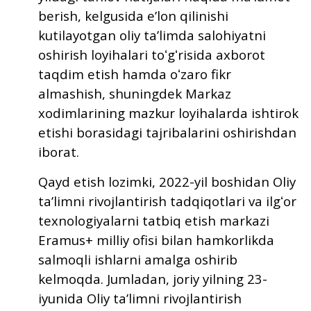
berish, kelgusida eʼlon qilinishi
kutilayotgan oliy taʼlimda salohiyatni
oshirish loyihalari toʻgʻrisida axborot
taqdim etish hamda oʻzaro fikr
almashish, shuningdek Markaz
xodimlarining mazkur loyihalarda ishtirok
etishi borasidagi tajribalarini oshirishdan
iborat.
Qayd etish lozimki, 2022-yil boshidan Oliy
taʼlimni rivojlantirish tadqiqotlari va ilgʻor
texnologiyalarni tatbiq etish markazi
Eramus+ milliy ofisi bilan hamkorlikda
salmoqli ishlarni amalga oshirib
kelmoqda. Jumladan, joriy yilning 23-
iyunida Oliy taʼlimni rivojlantirish