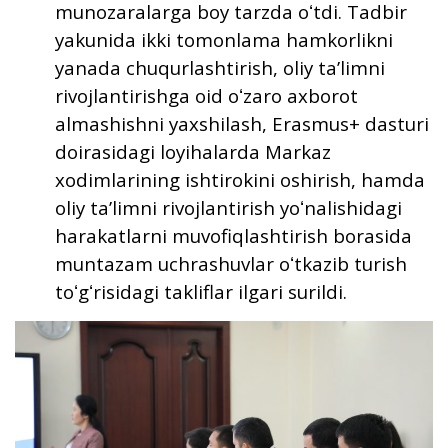
munozaralarga boy tarzda oʻtdi. Tadbir
yakunida ikki tomonlama hamkorlikni
yanada chuqurlashtirish, oliy taʼlimni
rivojlantirishga oid oʻzaro axborot
almashishni yaxshilash, Erasmus+ dasturi
doirasidagi loyihalarda Markaz
xodimlarining ishtirokini oshirish, hamda
oliy taʼlimni rivojlantirish yoʻnalishidagi
harakatlarni muvofiqlashtirish borasida
muntazam uchrashuvlar oʻtkazib turish
toʻgʻrisidagi takliflar ilgari surildi.