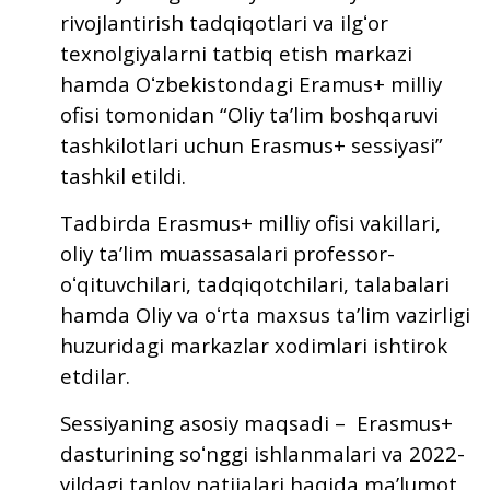
rivojlantirish tadqiqotlari va ilgʻor
texnolgiyalarni tatbiq etish markazi
hamda Oʻzbekistondagi Eramus+ milliy
ofisi tomonidan “Oliy taʼlim boshqaruvi
tashkilotlari uchun Erasmus+ sessiyasi”
tashkil etildi.
Tadbirda Erasmus+ milliy ofisi vakillari,
oliy taʼlim muassasalari professor-
oʻqituvchilari, tadqiqotchilari, talabalari
hamda Oliy va oʻrta maxsus taʼlim vazirligi
huzuridagi markazlar xodimlari ishtirok
etdilar.
Sessiyaning asosiy maqsadi – Erasmus+
dasturining soʻnggi ishlanmalari va 2022-
yildagi tanlov natijalari haqida maʼlumot