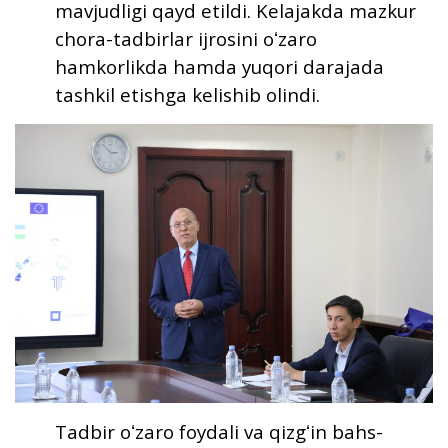
mavjudligi qayd etildi. Kelajakda mazkur
chora-tadbirlar ijrosini oʻzaro
hamkorlikda hamda yuqori darajada
tashkil etishga kelishib olindi.
Tadbir oʻzaro foydali va qizgʻin bahs-