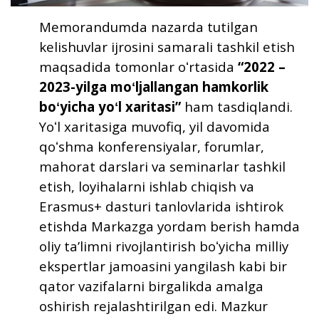
Memorandumda nazarda tutilgan
kelishuvlar ijrosini samarali tashkil etish
maqsadida tomonlar oʻrtasida
“2022 –
2023-yilga moʻljallangan hamkorlik
boʻyicha yoʻl xaritasi”
ham tasdiqlandi.
Yoʻl xaritasiga muvofiq, yil davomida
qoʻshma konferensiyalar, forumlar,
mahorat darslari va seminarlar tashkil
etish, loyihalarni ishlab chiqish va
Erasmus+ dasturi tanlovlarida ishtirok
etishda Markazga yordam berish hamda
oliy taʼlimni rivojlantirish boʻyicha milliy
ekspertlar jamoasini yangilash kabi bir
qator vazifalarni birgalikda amalga
oshirish rejalashtirilgan edi. Mazkur