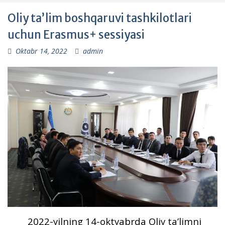
Oliy taʼlim boshqaruvi tashkilotlari
uchun Erasmus+ sessiyasi
Oktabr 14, 2022
admin
2022-yilning 14-oktyabrda Oliy taʼlimni