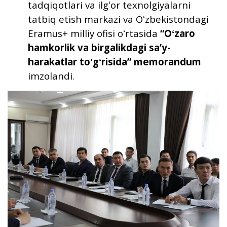
tadqiqotlari va ilgʻor texnolgiyalarni
tatbiq etish markazi va Oʻzbekistondagi
Eramus+ milliy ofisi oʻrtasida
“Oʻzaro
hamkorlik va birgalikdagi saʼy-
harakatlar toʻgʻrisida” memorandum
imzolandi.