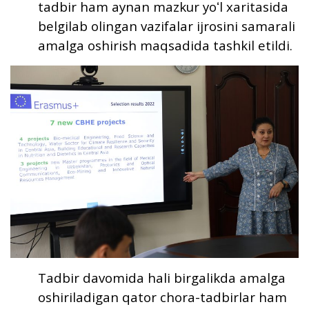
tadbir ham aynan mazkur yoʻl xaritasida
belgilab olingan vazifalar ijrosini samarali
amalga oshirish maqsadida tashkil etildi.
Tadbir davomida hali birgalikda amalga
oshiriladigan qator chora-tadbirlar ham