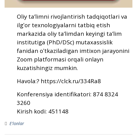
Oliy taʼlimni rivojlantirish tadqiqotlari va
ilgʻor texnologiyalarni tatbiq etish
markazida oliy taʼlimdan keyingi taʼlim
institutiga (PhD/DSc) mutaxassislik
fanidan oʻtkaziladigan imtixon jarayonini
Zoom platformasi orqali onlayn
kuzatishingiz mumkin.
Havola:? https://clck.ru/334Ra8
Konferensiya identifikatori: 874 8324
3260
Kirish kodi: 451148
E'lonlar