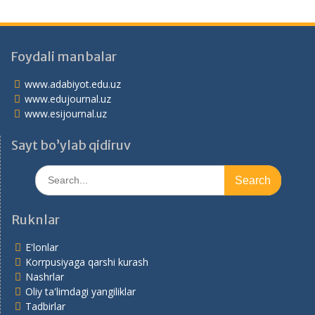
Foydali manbalar
www.adabiyot.edu.uz
www.edujournal.uz
www.esijournal.uz
Sayt bo’ylab qidiruv
Search
for:
Ruknlar
E'lonlar
Korrpusiyaga qarshi kurash
Nashrlar
Oliy ta'limdagi yangiliklar
Tadbirlar