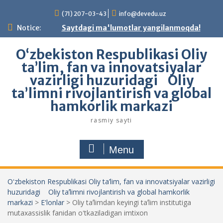
Skip
(71) 207-03-43
info@devedu.uz
to
content
Notice:
Saytdagi ma'lumotlar yangilanmoqda!
Oʻzbekiston Respublikasi Oliy
ta’lim, fan va innovatsiyalar
vazirligi huzuridagi Oliy
taʼlimni rivojlantirish va global
hamkorlik markazi
rasmiy sayti
Menu
Oʻzbekiston Respublikasi Oliy ta’lim, fan va innovatsiyalar vazirligi
huzuridagi Oliy taʼlimni rivojlantirish va global hamkorlik
markazi
>
E'lonlar
>
Oliy taʼlimdan keyingi taʼlim institutiga
mutaxassislik fanidan oʻtkaziladigan imtixon