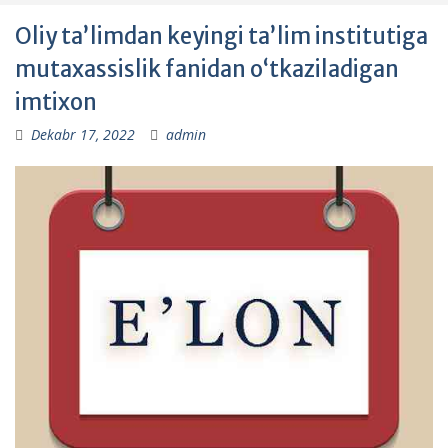
Oliy taʼlimdan keyingi taʼlim institutiga
mutaxassislik fanidan oʻtkaziladigan
imtixon
Dekabr 17, 2022
admin