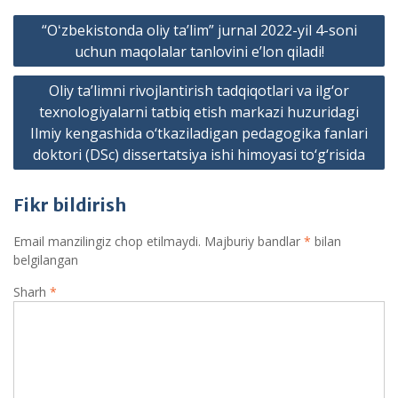
Post
“Oʻzbekistonda oliy taʼlim” jurnal 2022-yil 4-soni
menyusi
uchun maqolalar tanlovini eʼlon qiladi!
Oliy ta’limni rivojlantirish tadqiqotlari va ilg‘or
texnologiyalarni tatbiq etish markazi huzuridagi
Ilmiy kengashida o‘tkaziladigan pedagogika fanlari
doktori (DSc) dissertatsiya ishi himoyasi to‘g‘risida
Fikr bildirish
Email manzilingiz chop etilmaydi.
Majburiy bandlar
*
bilan
belgilangan
Sharh
*