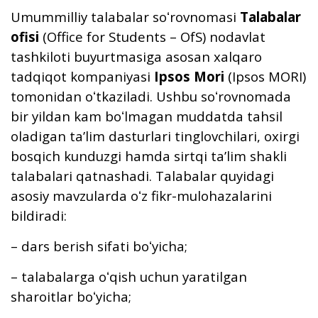
Umummilliy talabalar soʻrovnomasi
Talabalar
ofisi
(Office for Students – OfS) nodavlat
tashkiloti buyurtmasiga asosan xalqaro
tadqiqot kompaniyasi
Ipsos Mori
(Ipsos MORI)
tomonidan oʻtkaziladi. Ushbu soʻrovnomada
bir yildan kam boʻlmagan muddatda tahsil
oladigan taʼlim dasturlari tinglovchilari, oxirgi
bosqich kunduzgi hamda sirtqi taʼlim shakli
talabalari qatnashadi. Talabalar quyidagi
asosiy mavzularda oʻz fikr-mulohazalarini
bildiradi:
– dars berish sifati boʻyicha;
– talabalarga oʻqish uchun yaratilgan
sharoitlar boʻyicha;