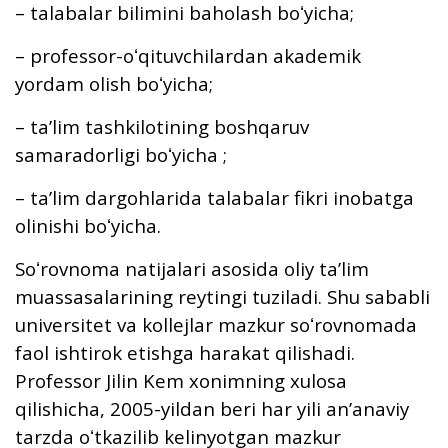
– talabalar bilimini baholash boʻyicha;
– professor-oʻqituvchilardan akademik
yordam olish boʻyicha;
– taʼlim tashkilotining boshqaruv
samaradorligi boʻyicha ;
– taʼlim dargohlarida talabalar fikri inobatga
olinishi boʻyicha.
Soʻrovnoma natijalari asosida oliy taʼlim
muassasalarining reytingi tuziladi. Shu sababli
universitet va kollejlar mazkur soʻrovnomada
faol ishtirok etishga harakat qilishadi.
Professor Jilin Kem xonimning xulosa
qilishicha, 2005-yildan beri har yili anʼanaviy
tarzda oʻtkazilib kelinyotgan mazkur