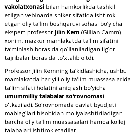
vakolatxonasi
bilan hamkorlikda tashkil
etilgan vebinarda spiker sifatida ishtirok
etgan oliy taʼlim boshqaruvi sohasi boʻyicha
ekspert professor
Jilin Kem
(Gillian Camm)
xonim, mazkur mamlakatda taʼlim sifatini
taʼminlash borasida qoʻllaniladigan ilgʻor
tajribalar borasida toʻxtalib oʻtdi.
Professor Jilin Kemning taʼkidlashicha, ushbu
mamlakatda har yili oliy taʼlim muassasalarida
taʼlim sifati holatini aniqlash boʻyicha
umummilliy talabalar soʻrovnomasi
oʻtkaziladi. Soʻrovnomada davlat byudjeti
mablagʻlari hisobidan moliyalashtiriladigan
barcha oliy taʼlim muassasalari hamda kollej
talabalari ishtirok etadilar.