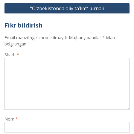
“Oʻzbekistonda oliy taʼlim” jurnali
Fikr bildirish
Email manzilingiz chop etilmaydi.
Majburiy bandlar
*
bilan
belgilangan
Sharh
*
Nom
*