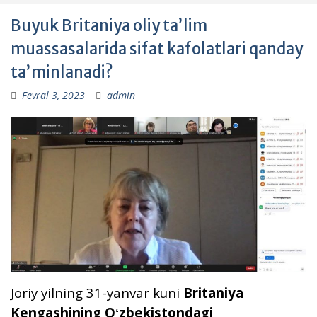
Buyuk Britaniya oliy taʼlim
muassasalarida sifat kafolatlari qanday
taʼminlanadi?
Fevral 3, 2023
admin
Joriy yilning 31-yanvar kuni
Britaniya
Kengashining Oʻzbekistondagi