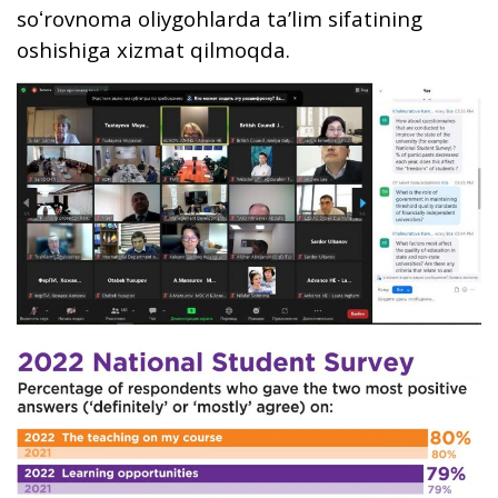
soʻrovnoma oliygohlarda taʼlim sifatining
oshishiga xizmat qilmoqda.