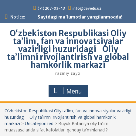
Skip
(71) 207-03-43
info@devedu.uz
to
content
Notice:
Saytdagi ma'lumotlar yangilanmoqda!
Oʻzbekiston Respublikasi Oliy
ta’lim, fan va innovatsiyalar
vazirligi huzuridagi Oliy
taʼlimni rivojlantirish va global
hamkorlik markazi
rasmiy sayti
Menu
Oʻzbekiston Respublikasi Oliy ta’lim, fan va innovatsiyalar vazirligi
huzuridagi Oliy taʼlimni rivojlantirish va global hamkorlik
markazi
>
Uncategorized
>
Buyuk Britaniya oliy taʼlim
muassasalarida sifat kafolatlari qanday taʼminlanadi?