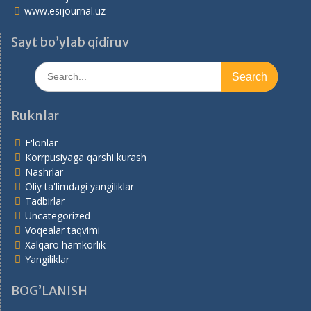
www.esijournal.uz
Sayt bo’ylab qidiruv
Search
for:
Ruknlar
E'lonlar
Korrpusiyaga qarshi kurash
Nashrlar
Oliy ta'limdagi yangiliklar
Tadbirlar
Uncategorized
Voqealar taqvimi
Xalqaro hamkorlik
Yangiliklar
BOG’LANISH