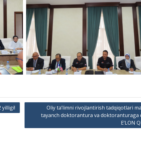
illigi!
Oliy taʼlimni rivojlantirish tadqiqotlari m
tayanch doktorantura va doktoranturaga 
E’LON Q