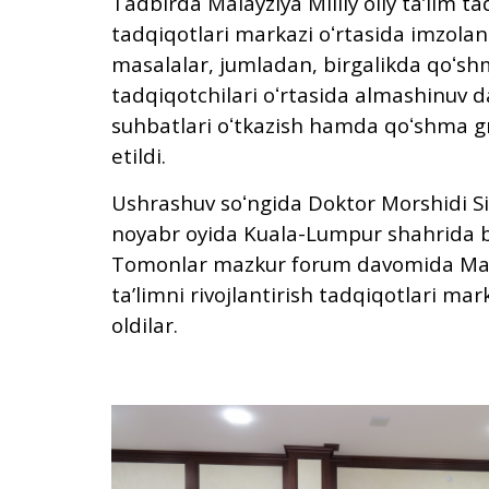
Tadbirda Malayziya Milliy oliy taʼlim tad
tadqiqotlari markazi oʻrtasida imzolan
masalalar, jumladan, birgalikda qoʻshm
tadqiqotchilari oʻrtasida almashinuv d
suhbatlari oʻtkazish hamda qoʻshma gr
etildi.
Ushrashuv soʻngida Doktor Morshidi Sir
noyabr oyida Kuala-Lumpur shahrida b
Tomonlar mazkur forum davomida Malayzi
taʼlimni rivojlantirish tadqiqotlari mar
oldilar.