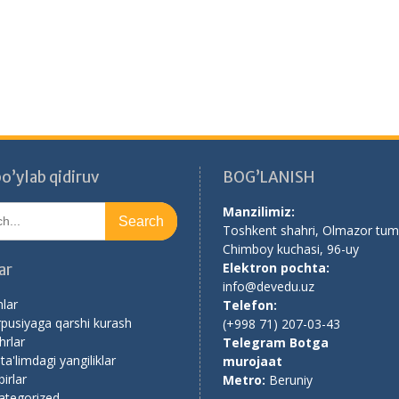
o’ylab qidiruv
BOG’LANISH
Manzilimiz:
Toshkent shahri, Olmazor tum
Chimboy kuchasi, 96-uy
Elektron pochta:
ar
info@devedu.uz
nlar
Telefon:
pusiyaga qarshi kurash
(+998 71) 207-03-43
rlar
Telegram Botga
 ta'limdagi yangiliklar
murojaat
irlar
Metro:
Beruniy
ategorized