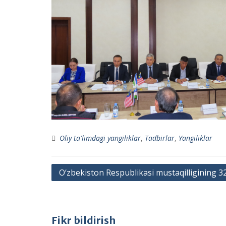
Oliy ta'limdagi yangiliklar
,
Tadbirlar
,
Yangiliklar
Post
O‘zbekiston Respublikasi mustaqilligining 32 y
menyusi
Fikr bildirish