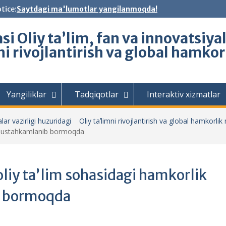
tice:
Saytdagi ma'lumotlar yangilanmoqda!
i Oliy ta’lim, fan va innovatsiya
ni rivojlantirish va global hamko
Yangiliklar
Tadqiqotlar
Interaktiv xizmatlar
lar vazirligi huzuridagi Oliy taʼlimni rivojlantirish va global hamkorlik
ri mustahkamlanib bormoqda
liy taʼlim sohasidagi hamkorlik
b bormoqda