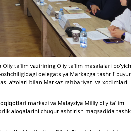
 Oliy taʼlim vazirining Oliy taʼlim masalalari boʻyic
boshchiligidagi delegatsiya Markazga tashrif buyur
si aʼzolari bilan Markaz rahbariyati va xodimlari
adqiqotlari markazi va Malayziya Milliy oliy taʼlim
orlik aloqalarini chuqurlashtirish maqsadida tashk