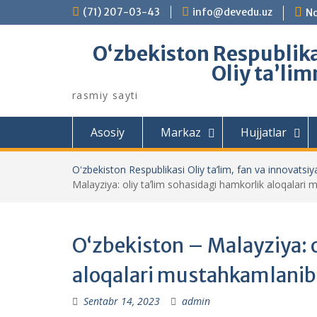
Skip
(71) 207-03-43
info@devedu.uz
No
to
content
Oʻzbekiston Respublikas
Oliy taʼlim
rasmiy sayti
Asosiy
Markaz
Hujjatlar
Oʻzbekiston Respublikasi Oliy ta’lim, fan va innovatsiya
Malayziya: oliy taʼlim sohasidagi hamkorlik aloqala
Oʻzbekiston – Malayziya: o
aloqalari mustahkamlani
Sentabr 14, 2023
admin