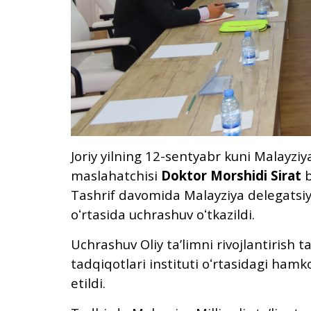
Joriy yilning 12-sentyabr kuni Malayziya
maslahatchisi
Doktor Morshidi Sirat
Tashrif davomida Malayziya delegatsiya
oʻrtasida uchrashuv oʻtkazildi.
Uchrashuv Oliy taʼlimni rivojlantirish t
tadqiqotlari instituti oʻrtasidagi hamk
etildi.