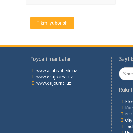
Foydali manbalar
Sayt b
Search
www.adabiyot.edu.uz
for:
www.edujournal.uz
www.esijournal.uz
Ruknl
E'lo
Korr
Nash
Oliy
Tadb
Unc