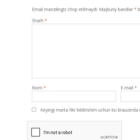
Email manzilingiz chop etilmaydi.
Majburiy bandlar
*
b
Sharh
*
Nom
*
E-mail
*
Keyingi marta fikr bildirishim uchun bu brauzerda