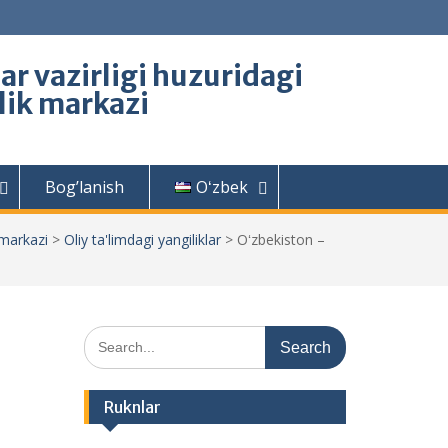
lar vazirligi huzuridagi
rlik markazi
Bog’lanish
Oʻzbek
 markazi
>
Oliy ta'limdagi yangiliklar
>
Oʻzbekiston –
Search
for:
Ruknlar