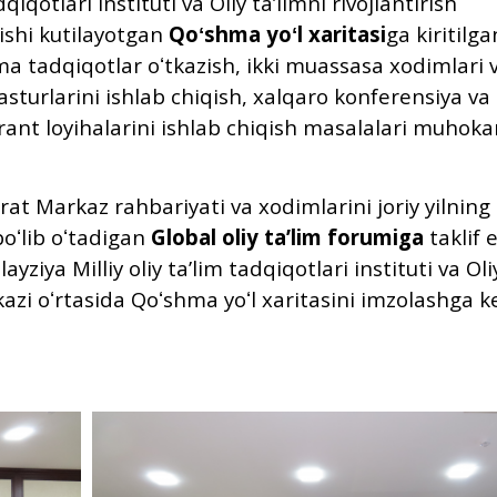
qiqotlari instituti va Oliy taʼlimni rivojlantirish
ishi kutilayotgan
Qoʻshma yoʻl xaritasi
ga kiritilga
a tadqiqotlar oʻtkazish, ikki muassasa xodimlari 
asturlarini ishlab chiqish, xalqaro konferensiya va
ant loyihalarini ishlab chiqish masalalari muhok
at Markaz rahbariyati va xodimlarini joriy yilning
oʻlib oʻtadigan
Global oliy taʼlim forumiga
taklif e
ya Milliy oliy taʼlim tadqiqotlari instituti va Oli
kazi oʻrtasida Qoʻshma yoʻl xaritasini imzolashga k