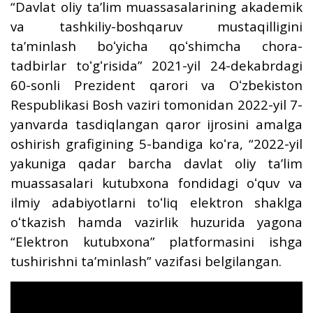
“Davlat oliy taʼlim muassasalarining akademik
va tashkiliy-boshqaruv mustaqilligini
taʼminlash boʻyicha qoʻshimcha chora-
tadbirlar toʻgʻrisida” 2021-yil 24-dekabrdagi
60-sonli Prezident qarori va Oʻzbekiston
Respublikasi Bosh vaziri tomonidan 2022-yil 7-
yanvarda tasdiqlangan qaror ijrosini amalga
oshirish grafigining 5-bandiga koʻra, “2022-yil
yakuniga qadar barcha davlat oliy taʼlim
muassasalari kutubxona fondidagi oʻquv va
ilmiy adabiyotlarni toʻliq elektron shaklga
oʻtkazish hamda vazirlik huzurida yagona
“Elektron kutubxona” platformasini ishga
tushirishni taʼminlash” vazifasi belgilangan.