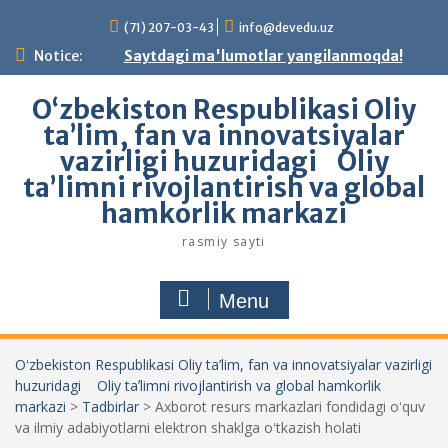
Skip
(71) 207-03-43
info@devedu.uz
to
content
Notice:
Saytdagi ma'lumotlar yangilanmoqda!
Oʻzbekiston Respublikasi Oliy
ta’lim, fan va innovatsiyalar
vazirligi huzuridagi Oliy
taʼlimni rivojlantirish va global
hamkorlik markazi
rasmiy sayti
Menu
Oʻzbekiston Respublikasi Oliy ta’lim, fan va innovatsiyalar vazirligi
huzuridagi Oliy taʼlimni rivojlantirish va global hamkorlik
markazi
>
Tadbirlar
>
Axborot resurs markazlari fondidagi oʻquv
va ilmiy adabiyotlarni elektron shaklga oʻtkazish holati