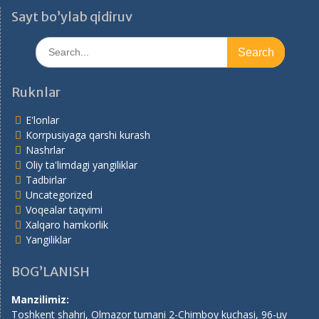
Sayt bo’ylab qidiruv
Search
for:
Ruknlar
E'lonlar
Korrpusiyaga qarshi kurash
Nashrlar
Oliy ta'limdagi yangiliklar
Tadbirlar
Uncategorized
Voqealar taqvimi
Xalqaro hamkorlik
Yangiliklar
BOG’LANISH
Manzilimiz:
Toshkent shahri, Olmazor tumani 2-Chimboy kuchasi, 96-uy