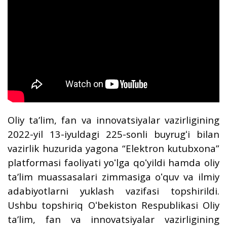
Oliy taʼlim, fan va innovatsiyalar vazirligining
2022-yil 13-iyuldagi 225-sonli buyrugʻi bilan
vazirlik huzurida yagona “Elektron kutubxona”
platformasi faoliyati yoʻlga qoʻyildi hamda oliy
taʼlim muassasalari zimmasiga oʻquv va ilmiy
adabiyotlarni yuklash vazifasi topshirildi.
Ushbu topshiriq Oʻbekiston Respublikasi Oliy
taʼlim, fan va innovatsiyalar vazirligining