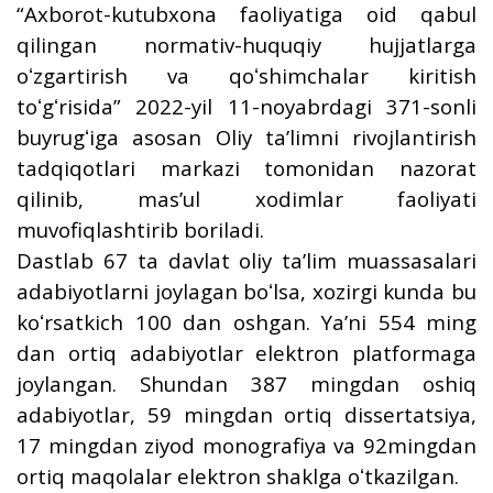
“Axborot-kutubxona faoliyatiga oid qabul
qilingan normativ-huquqiy hujjatlarga
oʻzgartirish va qoʻshimchalar kiritish
toʻgʻrisida” 2022-yil 11-noyabrdagi 371-sonli
buyrugʻiga asosan Oliy taʼlimni rivojlantirish
tadqiqotlari markazi tomonidan nazorat
qilinib, masʼul xodimlar faoliyati
muvofiqlashtirib boriladi.
Dastlab 67 ta davlat oliy taʼlim muassasalari
adabiyotlarni joylagan boʻlsa, xozirgi kunda bu
koʻrsatkich 100 dan oshgan. Yaʼni 554 ming
dan ortiq adabiyotlar elektron platformaga
joylangan. Shundan 387 mingdan oshiq
adabiyotlar, 59 mingdan ortiq dissertatsiya,
17 mingdan ziyod monografiya va 92mingdan
ortiq maqolalar elektron shaklga oʻtkazilgan.