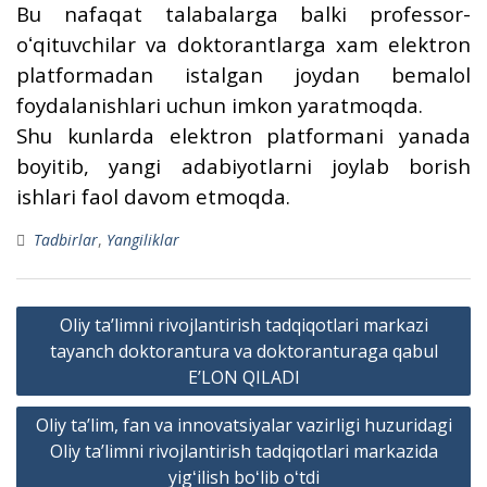
Bu nafaqat talabalarga balki professor-
oʻqituvchilar va doktorantlarga xam elektron
platformadan istalgan joydan bemalol
foydalanishlari uchun imkon yaratmoqda.
Shu kunlarda elektron platformani yanada
boyitib, yangi adabiyotlarni joylab borish
ishlari faol davom etmoqda.
Tadbirlar
,
Yangiliklar
Post
Oliy taʼlimni rivojlantirish tadqiqotlari markazi
menyusi
tayanch doktorantura va doktoranturaga qabul
E’LON QILADI
Oliy taʼlim, fan va innovatsiyalar vazirligi huzuridagi
Oliy taʼlimni rivojlantirish tadqiqotlari markazida
yigʻilish boʻlib oʻtdi