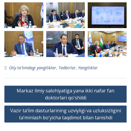
Oliy ta'limdagi yangiliklar
,
Tadbirlar
,
Yangiliklar
Post
Markaz ilmiy salohiyatiga yana ikki nafar fan
menyusi
doktorlari qoʻshildi
Vazir taʼlim dasturlarining uzviyligi va uzluksizligini
taʼminlash boʻyicha taqdimot bilan tanishdi