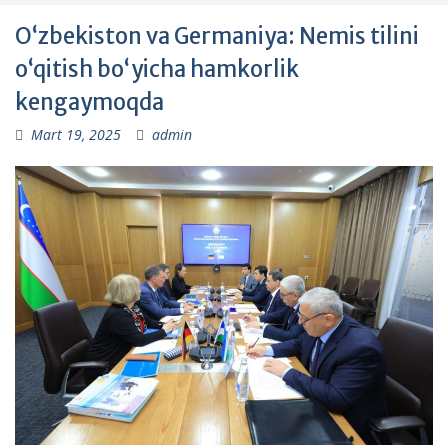
O‘zbekiston va Germaniya: Nemis tilini
o‘qitish bo‘yicha hamkorlik
kengaymoqda
Mart 19, 2025
admin