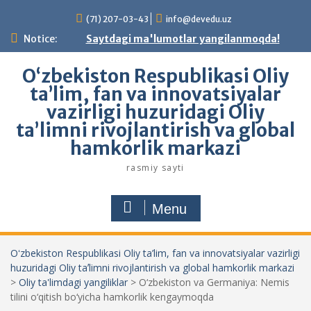
Skip
(71) 207-03-43
info@devedu.uz
to
content
Notice:
Saytdagi ma'lumotlar yangilanmoqda!
Oʻzbekiston Respublikasi Oliy
ta’lim, fan va innovatsiyalar
vazirligi huzuridagi Oliy
taʼlimni rivojlantirish va global
hamkorlik markazi
rasmiy sayti
Menu
Oʻzbekiston Respublikasi Oliy ta’lim, fan va innovatsiyalar vazirligi
huzuridagi Oliy taʼlimni rivojlantirish va global hamkorlik markazi
>
Oliy ta'limdagi yangiliklar
>
O‘zbekiston va Germaniya: Nemis
tilini o‘qitish bo‘yicha hamkorlik kengaymoqda