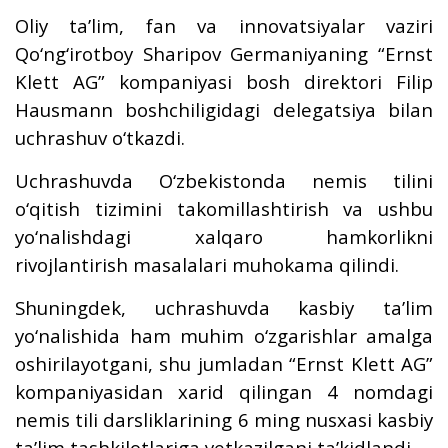
Oliy ta’lim, fan va innovatsiyalar vaziri
Qo‘ng‘irotboy Sharipov Germaniyaning “Ernst
Klett AG” kompaniyasi bosh direktori Filip
Hausmann boshchiligidagi delegatsiya bilan
uchrashuv o‘tkazdi.
Uchrashuvda O‘zbekistonda nemis tilini
o‘qitish tizimini takomillashtirish va ushbu
yo‘nalishdagi xalqaro hamkorlikni
rivojlantirish masalalari muhokama qilindi.
Shuningdek, uchrashuvda kasbiy ta’lim
yo‘nalishida ham muhim o‘zgarishlar amalga
oshirilayotgani, shu jumladan “Ernst Klett AG”
kompaniyasidan xarid qilingan 4 nomdagi
nemis tili darsliklarining 6 ming nusxasi kasbiy
ta’lim tashkilotlariga yetkazilgani ta’kidlandi.