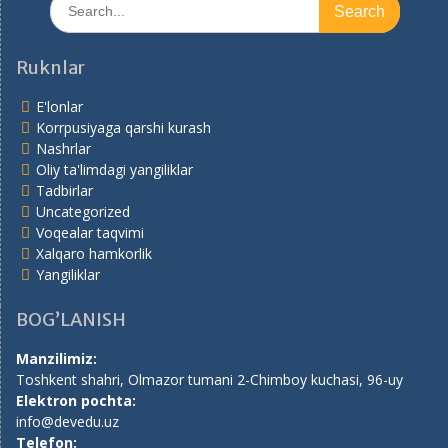
for:
Ruknlar
E'lonlar
Korrpusiyaga qarshi kurash
Nashrlar
Oliy ta'limdagi yangiliklar
Tadbirlar
Uncategorized
Voqealar taqvimi
Xalqaro hamkorlik
Yangiliklar
BOG’LANISH
Manzilimiz:
Toshkent shahri, Olmazor tumani 2-Chimboy kuchasi, 96-uy
Elektron pochta:
info@devedu.uz
Telefon: