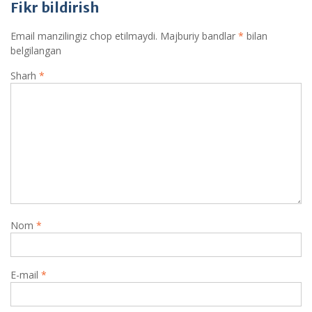
Fikr bildirish
Email manzilingiz chop etilmaydi.
Majburiy bandlar
*
bilan
belgilangan
Sharh
*
Nom
*
E-mail
*