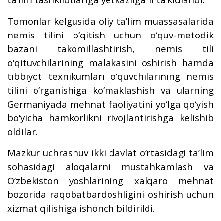
Tomonlar kelgusida oliy ta’lim muassasalarida
nemis tilini o‘qitish uchun o‘quv-metodik
bazani takomillashtirish, nemis tili
o‘qituvchilarining malakasini oshirish hamda
tibbiyot texnikumlari o‘quvchilarining nemis
tilini o‘rganishiga ko‘maklashish va ularning
Germaniyada mehnat faoliyatini yo‘lga qo‘yish
bo‘yicha hamkorlikni rivojlantirishga kelishib
oldilar.
Mazkur uchrashuv ikki davlat o‘rtasidagi ta’lim
sohasidagi aloqalarni mustahkamlash va
O‘zbekiston yoshlarining xalqaro mehnat
bozorida raqobatbardoshligini oshirish uchun
xizmat qilishiga ishonch bildirildi.