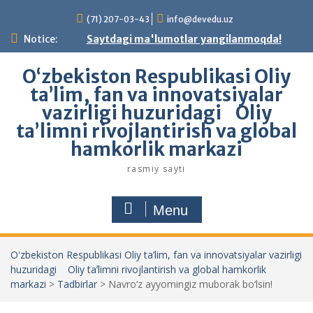
Skip
(71) 207-03-43
info@devedu.uz
to
content
Notice:
Saytdagi ma'lumotlar yangilanmoqda!
Oʻzbekiston Respublikasi Oliy
ta’lim, fan va innovatsiyalar
vazirligi huzuridagi Oliy
taʼlimni rivojlantirish va global
hamkorlik markazi
rasmiy sayti
Menu
Oʻzbekiston Respublikasi Oliy ta’lim, fan va innovatsiyalar vazirligi
huzuridagi Oliy taʼlimni rivojlantirish va global hamkorlik
markazi
>
Tadbirlar
>
Navro‘z ayyomingiz muborak bo‘lsin!