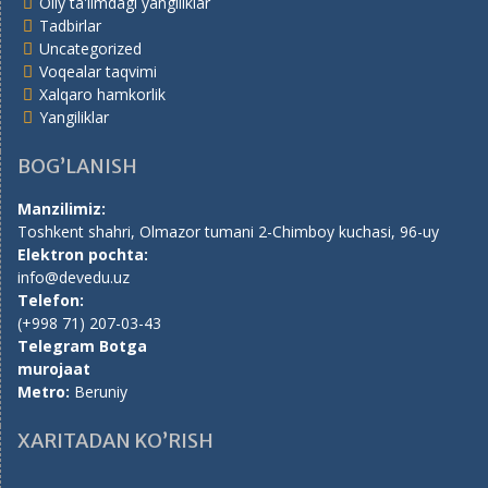
Oliy ta'limdagi yangiliklar
Tadbirlar
Uncategorized
Voqealar taqvimi
Xalqaro hamkorlik
Yangiliklar
BOG’LANISH
Manzilimiz:
Toshkent shahri, Olmazor tumani 2-Chimboy kuchasi, 96-uy
Elektron pochta:
info@devedu.uz
Telefon:
(+998 71) 207-03-43
Telegram Botga
murojaat
Metro:
Beruniy
XARITADAN KO’RISH