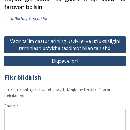
farovon bo‘lsin!
Tadbirlar
,
Yangiliklar
Post
Vazir taʼlim dasturlarining uzviyligi va uzluksizligini
menyusi
taʼminlash boʻyicha taqdimot bilan tanishdi
Diqqat e’lon!
Fikr bildirish
Email manzilingiz chop etilmaydi.
Majburiy bandlar
*
bilan
belgilangan
Sharh
*