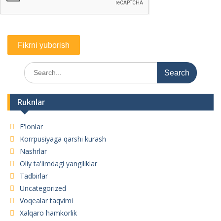
Search
for:
Ruknlar
E'lonlar
Korrpusiyaga qarshi kurash
Nashrlar
Oliy ta'limdagi yangiliklar
Tadbirlar
Uncategorized
Voqealar taqvimi
Xalqaro hamkorlik