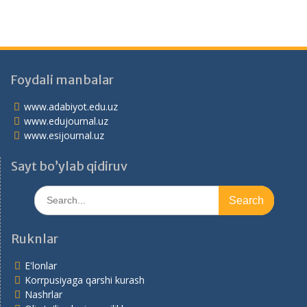
Foydali manbalar
www.adabiyot.edu.uz
www.edujournal.uz
www.esijournal.uz
Sayt bo’ylab qidiruv
Search
for:
Ruknlar
E'lonlar
Korrpusiyaga qarshi kurash
Nashrlar