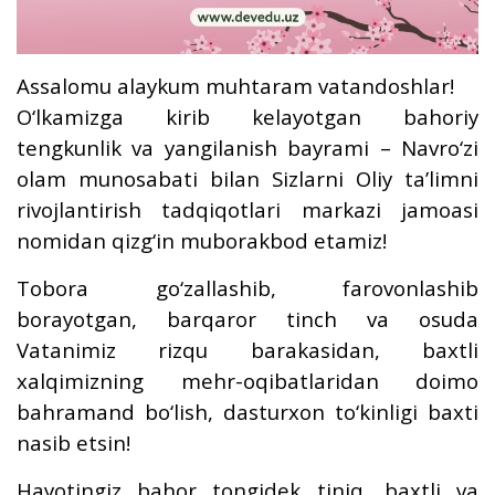
Assalomu alaykum muhtaram vatandoshlar!
O‘lkamizga kirib kelayotgan bahoriy
tengkunlik va yangilanish bayrami – Navro‘zi
olam munosabati bilan Sizlarni Oliy taʼlimni
rivojlantirish tadqiqotlari markazi jamoasi
nomidan qizg‘in muborakbod etamiz!
Tobora go‘zallashib, farovonlashib
borayotgan, barqaror tinch va osuda
Vatanimiz rizqu barakasidan, baxtli
xalqimizning mehr-oqibatlaridan doimo
bahramand bo‘lish, dasturxon to‘kinligi baxti
nasib etsin!
Hayotingiz bahor tongidek tiniq, baxtli va