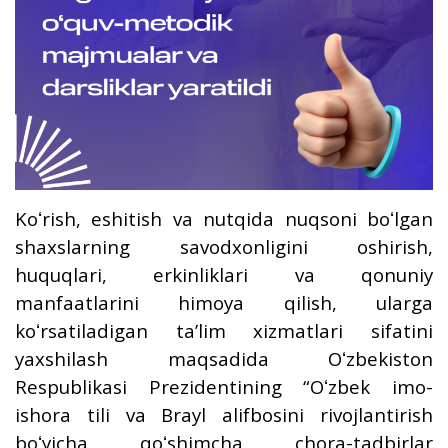
Koʻrish, eshitish va nutqida nuqsoni boʻlgan
shaxslarning savodxonligini oshirish,
huquqlari, erkinliklari va qonuniy
manfaatlarini himoya qilish, ularga
koʻrsatiladigan taʼlim xizmatlari sifatini
yaxshilash maqsadida Oʻzbekiston
Respublikasi Prezidentining “Oʻzbek imo-
ishora tili va Brayl alifbosini rivojlantirish
boʻyicha qoʻshimcha chora-tadbirlar