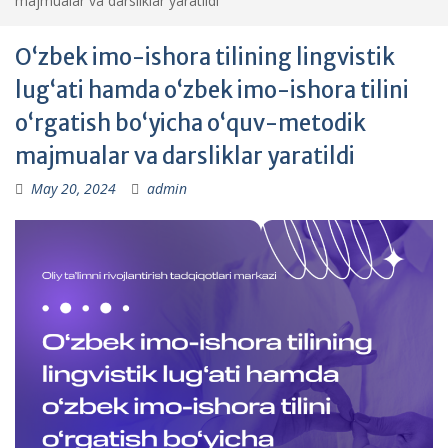
majmualar va darsliklar yaratildi
Oʻzbek imo-ishora tilining lingvistik
lugʻati hamda oʻzbek imo-ishora tilini
oʻrgatish boʻyicha oʻquv-metodik
majmualar va darsliklar yaratildi
May 20, 2024
admin