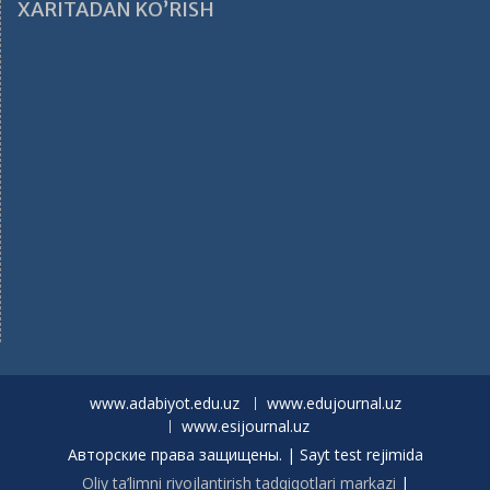
XARITADAN KO’RISH
www.adabiyot.edu.uz
www.edujournal.uz
www.esijournal.uz
Авторские права защищены. | Sayt test rejimida
Oliy ta’limni rivojlantirish tadqiqotlari markazi
|