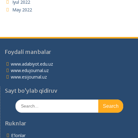
Iyul 2022
May 2022
Foydali manbalar
www.adabiyot.edu.uz
www.edujournal.uz
www.esijournal.uz
Sayt bo’ylab qidiruv
Search
for:
Ruknlar
E'lonlar