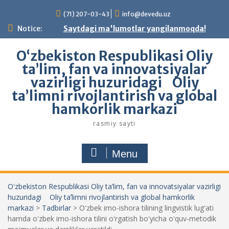
Skip
(71) 207-03-43
info@devedu.uz
to
content
Notice:
Saytdagi ma'lumotlar yangilanmoqda!
Oʻzbekiston Respublikasi Oliy
ta’lim, fan va innovatsiyalar
vazirligi huzuridagi Oliy
taʼlimni rivojlantirish va global
hamkorlik markazi
rasmiy sayti
Menu
Oʻzbekiston Respublikasi Oliy ta’lim, fan va innovatsiyalar vazirligi
huzuridagi Oliy taʼlimni rivojlantirish va global hamkorlik
markazi
>
Tadbirlar
>
Oʻzbek imo-ishora tilining lingvistik lugʻati
hamda oʻzbek imo-ishora tilini oʻrgatish boʻyicha oʻquv-metodik