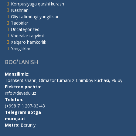
Korrpusiyaga qarshi kurash
Nashrlar
Oliy ta'limdagi yangiliklar
Tadbirlar
Uncategorized
Voqealar taqvimi
Xalqaro hamkorlik
Yangiliklar
BOG’LANISH
Manzilimiz:
Toshkent shahri, Olmazor tumani 2-Chimboy kuchasi, 96-uy
Elektron pochta:
info@devedu.uz
Telefon:
(+998 71) 207-03-43
Telegram Botga
murojaat
Metro:
Beruniy