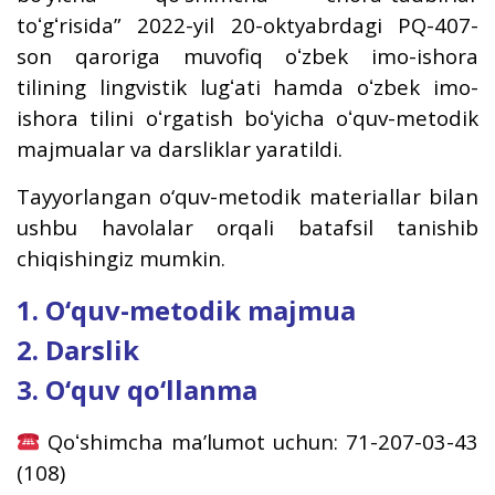
toʻgʻrisida” 2022-yil 20-oktyabrdagi PQ-407-
son qaroriga muvofiq oʻzbek imo-ishora
tilining lingvistik lugʻati hamda oʻzbek imo-
ishora tilini oʻrgatish boʻyicha oʻquv-metodik
majmualar va darsliklar yaratildi.
Tayyorlangan o‘quv-metodik materiallar bilan
ushbu havolalar orqali batafsil tanishib
chiqishingiz mumkin.
1.
O‘quv-metodik majmua
2.
Darslik
3.
O‘quv qo‘llanma
Qoʻshimcha maʼlumot uchun: 71-207-03-43
(108)