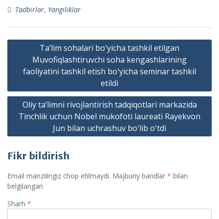
Tadbirlar
,
Yangiliklar
Post
Taʼlim sohalari boʻyicha tashkil etilgan
menyusi
Muvofiqlashtiruvchi soha kengashlarining
faoliyatini tashkil etish boʻyicha seminar tashkil
etildi
Oliy taʼlimni rivojlantirish tadqiqotlari markazida
Tinchlik uchun Nobel mukofoti laureati Rayekvon
Jun bilan uchrashuv boʻlib oʻtdi
Fikr bildirish
Email manzilingiz chop etilmaydi.
Majburiy bandlar
*
bilan
belgilangan
Sharh
*